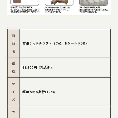
商
品
布張りカウチソファ（CA2 NシールドDR）
名
価
69,900円（税込み）
格
サ
イ
幅187cm×奥行140cm
ズ
カ