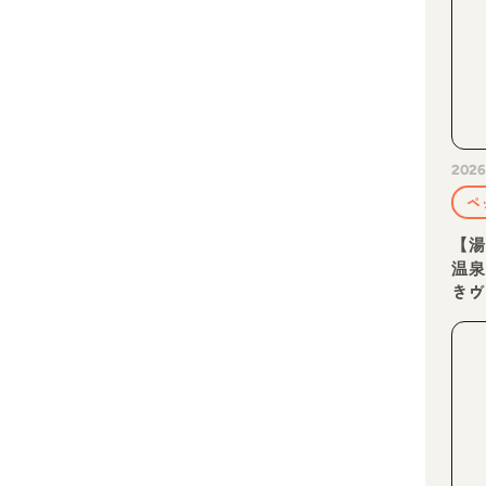
2026
ペ
【湯
温
き