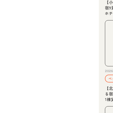
【
宿9
ホ
紹
2026
ペ
【
る宿
1棟