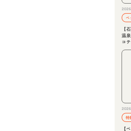
2026
ペ
【石
温
コ
2026
特
【