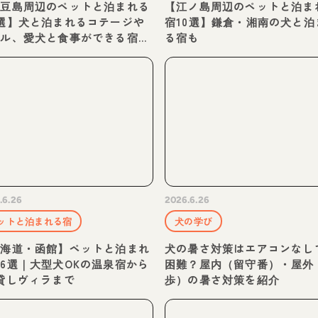
小豆島周辺のペットと泊まれる
【江ノ島周辺のペットと泊ま
選】犬と泊まれるコテージや
宿10選】鎌倉・湘南の犬と泊
テル、愛犬と食事ができる宿も
る宿も
介
.6.26
2026.6.26
ットと泊まれる宿
犬の学び
北海道・函館】ペットと泊まれ
犬の暑さ対策はエアコンなし
6選｜大型犬OKの温泉宿から
困難？屋内（留守番）・屋外
貸しヴィラまで
歩）の暑さ対策を紹介