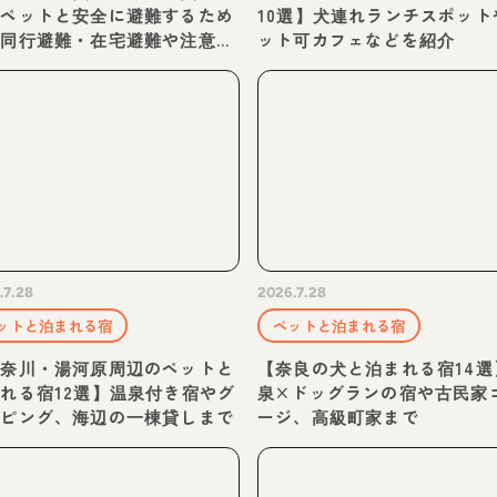
、ペットと安全に避難するため
10選】犬連れランチスポット
。同行避難・在宅避難や注意点
ット可カフェなどを紹介
どを紹介
.7.28
2026.7.28
ットと泊まれる宿
ペットと泊まれる宿
神奈川・湯河原周辺のペットと
【奈良の犬と泊まれる宿14選
れる宿12選】温泉付き宿やグ
泉×ドッグランの宿や古民家
ンピング、海辺の一棟貸しまで
ージ、高級町家まで