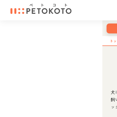
ト
犬
飼
ッ