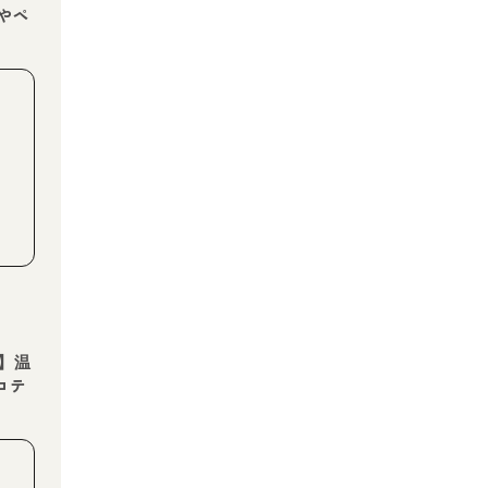
やペ
】温
コテ