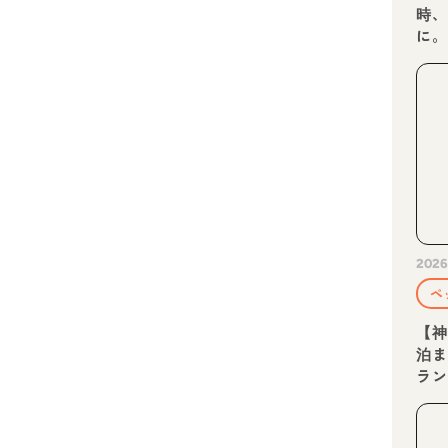
時
に
な
2026
ペ
【
泊ま
ラ