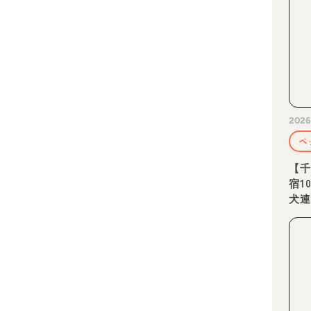
2026
ペ
【
宿1
犬
り