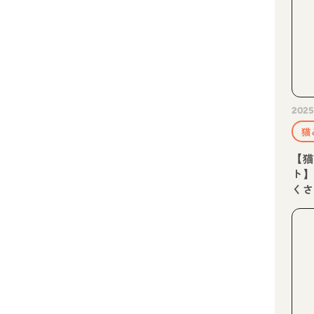
2025
猫
【
ト】
くさ