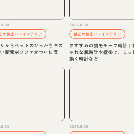
.9.24
2025.8.30
との住まい・インテリア
猫との住まい・インテリア
トリからペットのひっかきキズ
おすすめの猫モチーフ時計 | 
強い新素材ソファがついに登
ゃれな腕時計や壁掛け、しっ
！
動く時計など
.8.30
2025.8.29