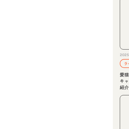
2025
ラ
愛
キ
紹