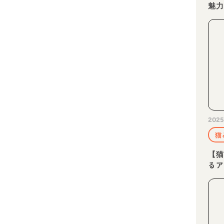
魅
2025
猫
【猫
る