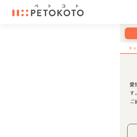
ト
愛
す
ご