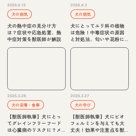
2026.6.15
2026.4.3
犬の病気
犬の病気
犬の熱中症の見分け方
犬にとってユリ科の植物
は？症状や応急処置、熱
は危険！中毒症状の原因
中症対策を獣医師が解説
と対処法、匂いや花粉に
ついて解説【獣医師監
修】
2026.3.28
2026.3.27
犬の栄養・食事
犬の学び
【獣医師執筆】犬にとっ
【獣医師執筆】犬にビオ
てグレインフリーフード
フェルミンを与えても大
は心臓病のリスクに？メ
丈夫！効果や注意点を獣