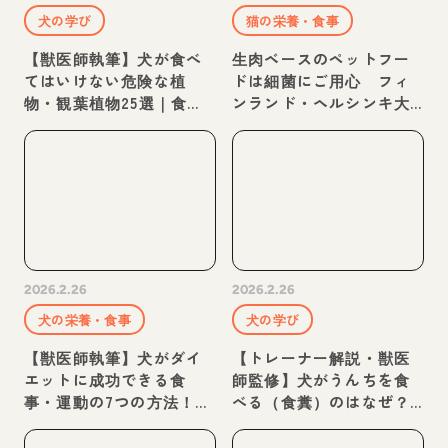
犬の学び
猫の栄養・食事
【獣医師執筆】犬が食べ
生肉ベースのペットフー
てはいけない危険な植
ドは細菌にご用心 フィ
物・観葉植物25選｜食べ
ンランド・ヘルシンキ大
た場合の対処法やしつけ
学から報告
2026.2.26
2026.2.26
犬の栄養・食事
犬の学び
【獣医師執筆】犬がダイ
【トレーナー解説・獣医
エットに成功できる食
師監修】犬がうんちを食
事・運動の7つの方法！適
べる（食糞）のはなぜ？
正体重の測り方も解説
理由と対処法を解説