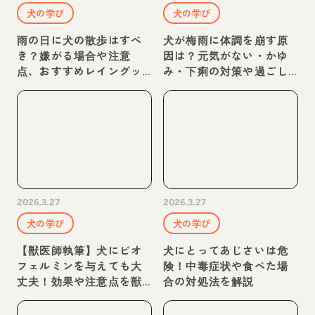
犬の学び
犬の学び
雨の日に犬の散歩はすべ
犬が梅雨に体調を崩す原
き？嫌がる場合や注意
因は？元気がない・かゆ
点、おすすめレイングッ
み・下痢の対策や過ごし
ズなどを紹介
方を解説
2026.3.27
2026.3.27
犬の学び
犬の学び
【獣医師執筆】犬にビオ
犬にとってあじさいは危
フェルミンを与えても大
険！中毒症状や食べた場
丈夫！効果や注意点を獣
合の対処法を解説
医師が解説