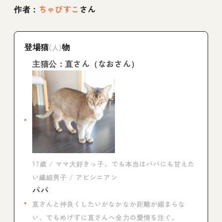
作者：
ちゃびすこ
さん
登場猫
物
(人)
主猫公：直さん（なおさん）
17歳 / ママ大好きっ子。でも本当はパパにも甘えた
い繊細男子 / アビシニアン
パパ
直さんと仲良くしたいがなかなか距離が縮まらな
い。でもめげずに直さんへ全力の愛情を注ぐ。