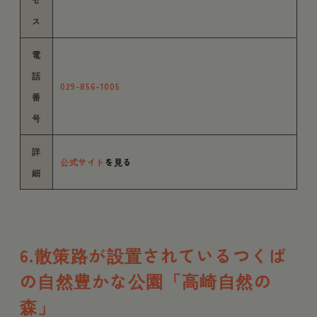
ス
電
話
029-856-1005
番
号
詳
公式サイト
を見る
細
6.散策路が設置されているつくば
の自然豊かな公園「高崎自然の
森」