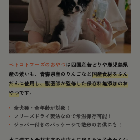
ペトコトフーズのおやつ
は四国産若どりや鹿児島県
産の紫いも、青森県産のりんごなど
国産食材をふん
だんに使用し、獣医師が監修した保存料無添加のお
やつ
です。
全犬種・全年齢が対象！
フリーズドライ製法なので常温保存可能！
ジッパー付きのパッケージで散歩のお供にも！
水に浸すと食材本来の歯応えに戻るため
子犬からシ