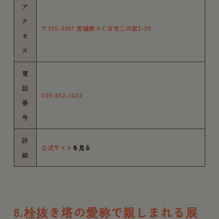
ア
ク
〒305-0051 茨城県つくば市二の宮2-20
セ
ス
電
話
029-852-1432
番
号
詳
公式サイト
を見る
細
8.栓抜き塔の愛称で親しまれる展