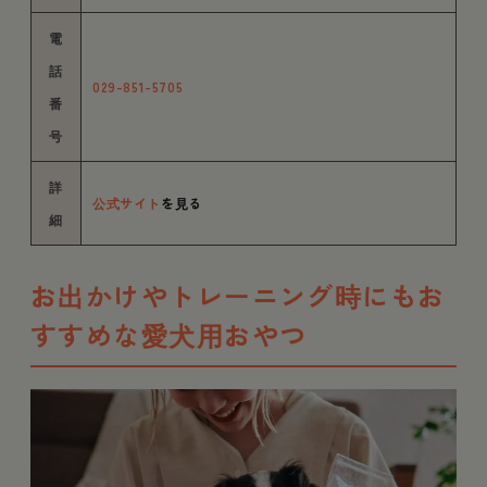
電
話
029-851-5705
番
号
詳
公式サイト
を見る
細
お出かけやトレーニング時にもお
すすめな愛犬用おやつ