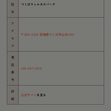
設
つくばウェルネスパーク
名
ア
ク
〒300-4234 茨城県つくば市山木1562
セ
ス
電
話
029-867-5210
番
号
詳
公式サイト
を見る
細