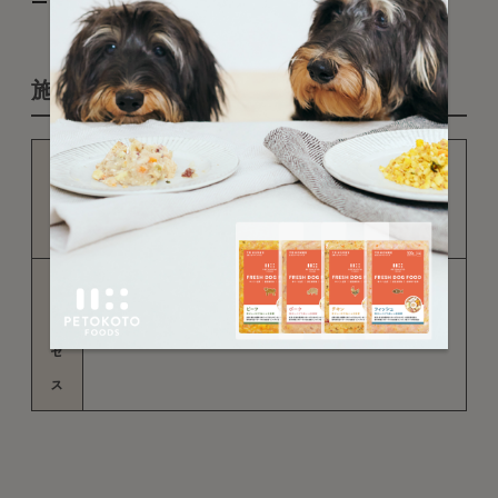
ースを選ぶようにしましょう。
施設の概要
施
設
筑波山
名
ア
ク
〒300-4352 茨城県つくば市筑波
セ
ス