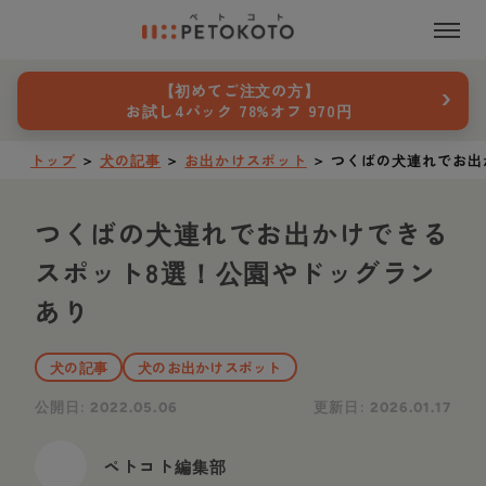
›
【初めてご注文の方】
お試し4パック 78%オフ 970円
トップ
＞
犬の記事
＞
お出かけスポット
＞
つくばの犬連れでお出
つくばの犬連れでお出かけできる
スポット8選！公園やドッグラン
あり
犬の記事
犬のお出かけスポット
公開日:
更新日:
2022.05.06
2026.01.17
ペトコト編集部