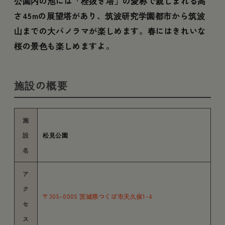
公園内の池には「栓抜き塔」の愛称で親しまれる高
さ45mの展望塔があり、筑波研究学園都市から筑波
山までの大パノラマが楽しめます。春にはきれいな
桜の景色も楽しめますよ。
施設の概要
施
設
松見公園
名
ア
ク
〒305-0005 茨城県つくば市天久保1-4
セ
ス