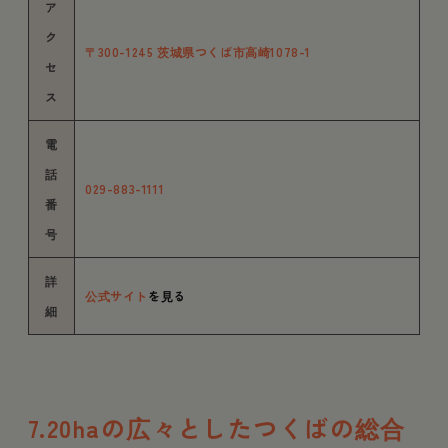
ア
ク
〒300-1245 茨城県つくば市高崎1078-1
セ
ス
電
話
029-883-1111
番
号
詳
公式サイト
を見る
細
7.20haの広々としたつくばの総合