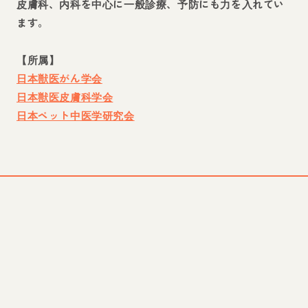
皮膚科、内科を中心に一般診療、予防にも力を入れてい
ます。
【所属】
日本獣医がん学会
日本獣医皮膚科学会
日本ペット中医学研究会
【経歴】
山口大学農学部獣医学科
卒業。
複数の動物病院に勤務後、2006年に山口市で
ふくふく動
物病院
を開業。
WEBページへ