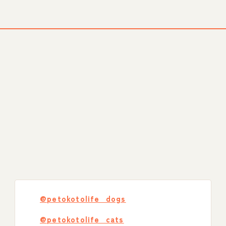
@petokotolife_dogs
@petokotolife_cats