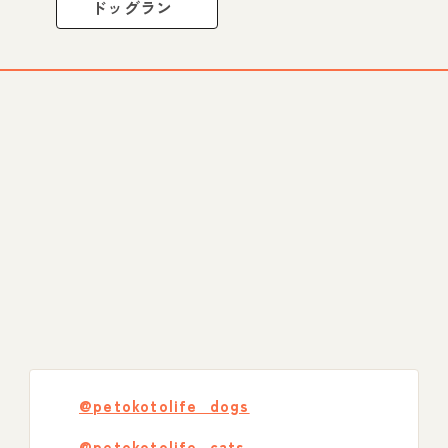
ドッグラン
@petokotolife_dogs
@petokotolife_cats