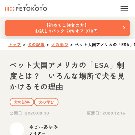
›
【初めてご注文の方】
お試し4パック 78%オフ 970円
トップ
＞
犬の記事
＞
犬の学び
＞
ペット大国アメリカの「ESA
ペット大国アメリカの「ESA」制
度とは？ いろんな場所で犬を見
かけるその理由
犬の記事
犬の学び
公開日:
更新日:
2020.09.30
2020.12.16
ネビルあゆみ
ライター