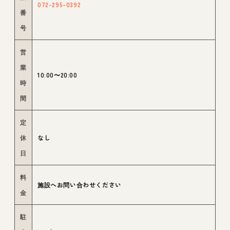
072-295-0392
番
号
営
業
10:00〜20:00
時
間
定
休
なし
日
料
施設へお問い合わせください
金
駐