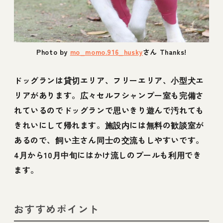
14.【柏原市】関西最大級を誇る人工芝のドッ
グラン「SKドッグランヒル」
Photo by
mo_momo.916_husky
さん Thanks!
15.【大阪市】貸切もOK！国内最大規模を誇
る室内ドッグラン「Green Field
ドッグランは貸切エリア、フリーエリア、小型犬エ
TENNOJI（グリーンフィールド天王寺）」
リアがあります。広々セルフシャンプー室も完備さ
れているのでドッグランで思いきり遊んで汚れても
16.【泉大津市】貸し切りOK！BBQも楽しめ
るドッグラン「ナチュラルドッグパーク」
きれいにして帰れます。施設内には無料の歓談室が
あるので、飼い主さん同士の交流もしやすいです。
17.【南河内郡】大型犬も利用可能！おしゃれ
4月から10月中旬にはかけ流しのプールも利用でき
なドッグカフェ併設のドッグラン「モグント
ます。
フント」
18.【大阪府枚方市】おしゃれなドッグカフェ
おすすめポイント
併設の駅近室内ドッグラン「.d Cafe＋