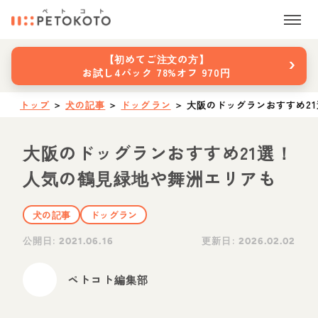
›
【初めてご注文の方】
お試し4パック 78%オフ 970円
トップ
＞
犬の記事
＞
ドッグラン
＞
大阪のドッグランおすすめ2
大阪のドッグランおすすめ21選！
人気の鶴見緑地や舞洲エリアも
犬の記事
ドッグラン
公開日:
更新日:
2021.06.16
2026.02.02
ペトコト編集部