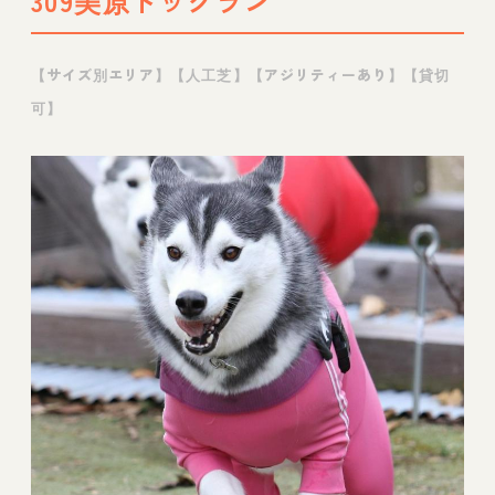
309美原ドッグラン
DogAmusement迎賓館
9. Aクラス級の人口芝ドッグランと大自然に
【サイズ別エリア】【人工芝】【アジリティーあり】【貸切
囲まれた斜傾のドッグラン【大阪府大東市】
可】
ドッグランフィールド in 大阪
10. 木々に囲まれたドッグランで思いきり走
って遊べる【大阪府大東市】深北緑地
11. 大型犬もゆったりのびのび遊べる無料ド
ッグラン【大阪府東大阪市】花園中央公園
12. 雨でも気にせず思いきり遊べる室内ドッ
グラン【東大阪市】ショウ君パパのドッグカ
フェ
13. 大型犬もOK！3つのドッグランで自由に
遊べる【大阪府茨木市】ぷらすわん