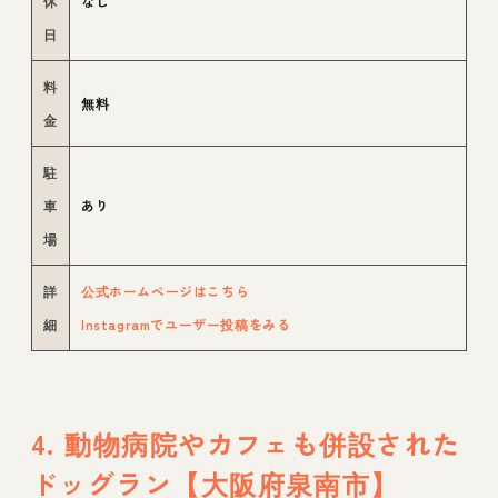
休
なし
日
料
無料
金
駐
車
あり
場
詳
公式ホームページはこちら
細
Instagramでユーザー投稿をみる
4. 動物病院やカフェも併設された
ドッグラン【大阪府泉南市】