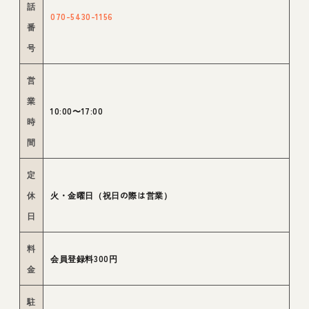
話
070-5430-1156
番
号
営
業
10:00〜17:00
時
間
定
休
火・金曜日（祝日の際は営業）
日
料
会員登録料300円
金
駐