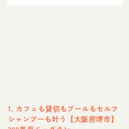
4. 動物病院やカフェも併設されたドッグラン
【大阪府泉南市】WHITE LOTUS
5. 天王寺公園内にある、ハルカスが見えるド
ッグラン！【大阪府大阪市】GRASS
DOG&CAT てんしば店
6. 保護犬譲渡施設とドッグランが統合された
犬のための公園【大阪府大阪市】大阪鶴見緑
地パートナードッグタウン
7. 舞洲で人気のドッグランは訓練士が常駐で
安心【大阪府大阪市】ドッグウォーキング
1. カフェも貸切もプールもセルフ
8. トリミング・ホテル・室内ドッグランを完
シャンプーも叶う【大阪府堺市】
備した関西の複合施設【大阪府】