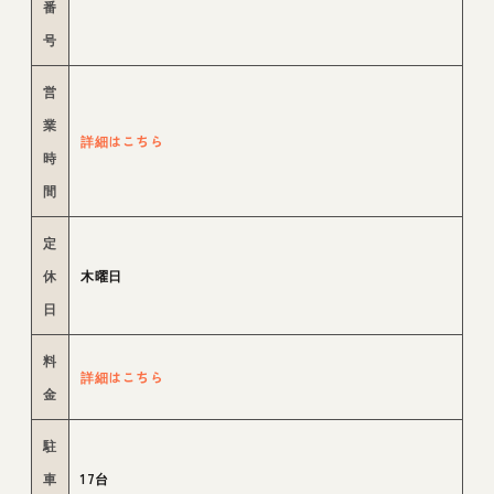
番
号
営
業
詳細はこちら
時
間
定
休
木曜日
日
料
詳細はこちら
金
駐
車
17台