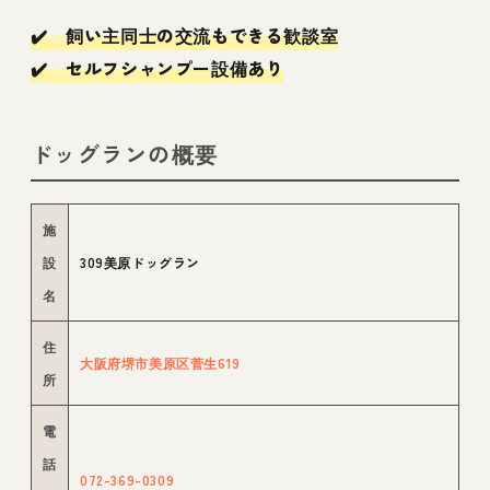
DogRun＋DogSalon」
✔️ 飼い主同士の交流もできる歓談室
19.【大阪府門真市】貸切OK！2023年4月に
✔️ セルフシャンプー設備あり
オープンした室内ドッグラン「BUDDY G-
Doodle/osaka」
ドッグランの概要
20.【大阪府大阪市】足に優しい人工芝採用！
屋根付きエリアありのドッグラン「Angela
施
and Daddy’s CAFE」
設
309美原ドッグラン
21.【河内長野市】トリミングサロン併設の貸
名
し切りで利用できる室内ドッグラン「ドッグ
住
サロン UNE」
大阪府堺市美原区菅生619
所
休業・閉業してしまった大阪のドッグラン
電
獣医師監修「おやつ」新発売！フリーズドラ
話
072-369-0309
イで保存料無添加