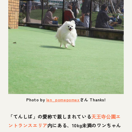
Photo by
len_pomepomex
さん Thanks!
「てんしば」の愛称で親しまれている
天王寺公園エ
ントランスエリア
内にある、10kg未満のワンちゃん