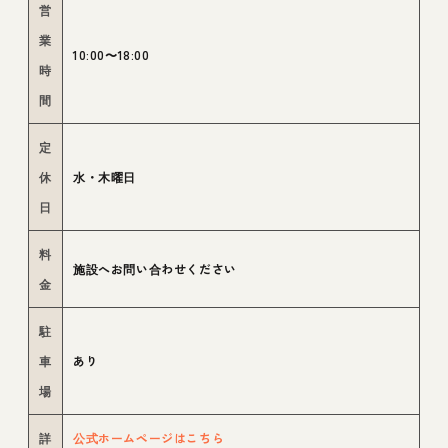
営
業
10:00〜18:00
時
間
定
休
水・木曜日
日
料
施設へお問い合わせください
金
駐
車
あり
場
詳
公式ホームページはこちら