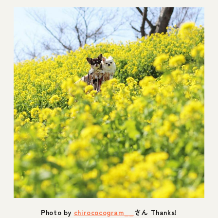
Photo by
chirococogram__
さん Thanks!