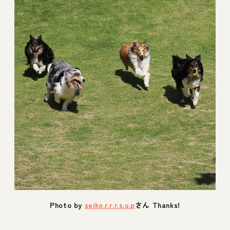
Photo by
seiko.r.r.r.s.u.p
さん Thanks!