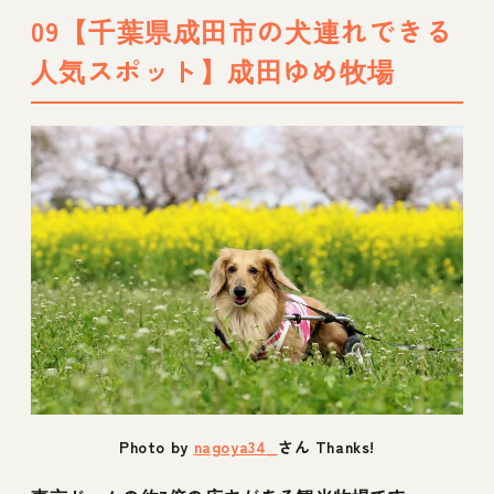
09【千葉県成田市の犬連れできる
人気スポット】成田ゆめ牧場
Photo by
nagoya34_
さん Thanks!