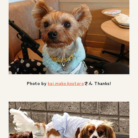
Photo by
kai.mako.koutaro
さん Thanks!