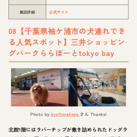
施設詳細
公式サイト
08【千葉県袖ケ浦市の犬連れでき
る人気スポット】三井ショッピン
グパークららぽーとtokyo bay
Photo by
kyo1lovelinus
さん Thanks!
北館1階にはラバーチップが敷き詰められたドッグラ