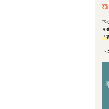
猫
下
ら
「
下