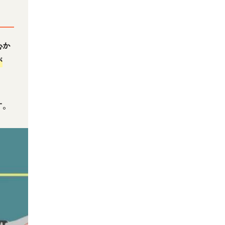
心か
が
す。