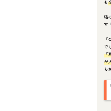
も
猫
す
「
で
「
が
ち