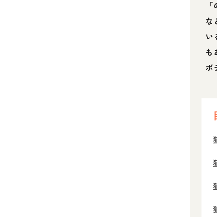
「
な
い
も
ボ