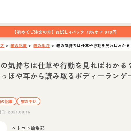
【初めてご注文の方】
お試し4パック 78%オフ 970円
ップ
＞
猫の記事
＞
猫の学び
＞
猫の気持ちは仕草や行動を見ればわかる
猫の気持ちは仕草や行動を見ればわかる
しっぽや耳から読み取るボディーランゲ
ジ
猫の記事
猫の学び
開日:
2021.08.16
ペトコト編集部