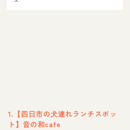
5.【四日市のドッグカフェ】DOG DEPT 四日
市店
6.【四日市のドッグカフェ】わんこかふぇ ぐ
るぐるや
7.【四日市の犬連れランチ・ディナースポッ
ト】BABYFACE Planet's 四日市笹川店
四日市周辺には犬連れお出かけスポットやド
ッグランもある！
ドッグカフェに行くなら基本マナーと役立つ
トレーニングも覚えよう！
1.【四日市の犬連れランチスポッ
ト】音の和cafe
お出かけ時におすすめの愛犬用おやつ