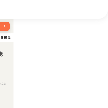
›
ある部屋
あ
0.23