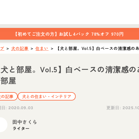
【初めてご注文の方】
お試し4パック 78%オフ 970円
ップ
＞
犬の記事
＞
住まい
＞
【犬と部屋。Vol.5】白ベースの清潔感の
犬と部屋。Vol.5】白ベースの清潔感の
る部屋
犬の記事
犬との住まい・インテリア
開日:
更新日:
2020.09.03
2025.1
田中さくら
ライター