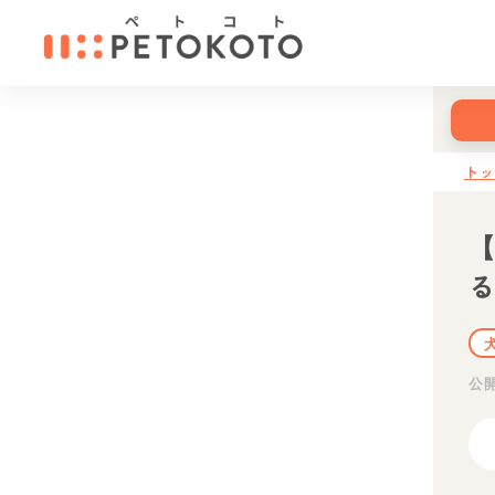
ト
【
公