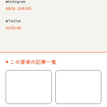
■Instagram
alpha_inukichi
■Twitter
IncSyrup
この著者の記事一覧