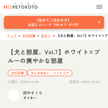
›
【初めてご注文の方】
お試し4パック 78%オフ 970円
トップ
＞
犬の記事
＞
住まい
＞
【犬と部屋。Vol.7】ホワイト
【犬と部屋。Vol.7】ホワイト×ブ
ルーの爽やかな部屋
犬の記事
犬との住まい・インテリア
公開日:
更新日:
2020.10.05
2025.10.23
田中さくら
ライター