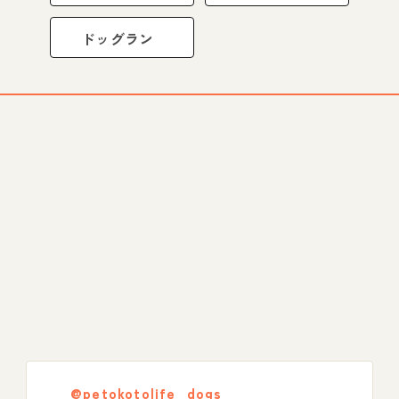
ドッグラン
@petokotolife_dogs