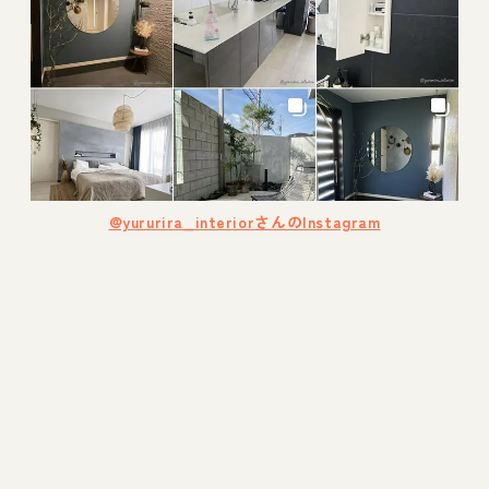
@yururira_interiorさんのInstagram