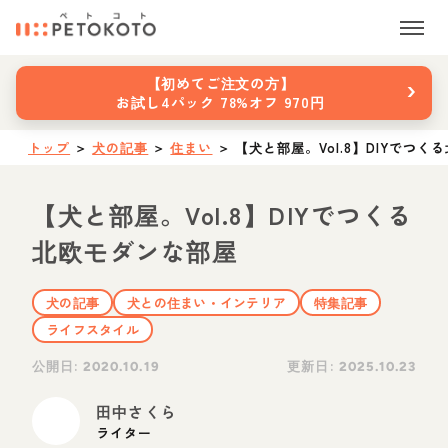
›
【初めてご注文の方】
お試し4パック 78%オフ 970円
トップ
＞
犬の記事
＞
住まい
＞
【犬と部屋。Vol.8】DIYでつ
【犬と部屋。Vol.8】DIYでつくる
北欧モダンな部屋
犬の記事
犬との住まい・インテリア
特集記事
ライフスタイル
公開日:
更新日:
2020.10.19
2025.10.23
田中さくら
ライター