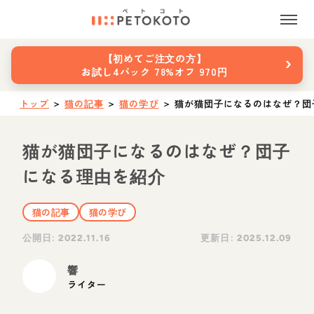
›
【初めてご注文の方】
お試し4パック 78%オフ 970円
トップ
＞
猫の記事
＞
猫の学び
＞
猫が猫団子になるのはなぜ？団
猫が猫団子になるのはなぜ？団子
になる理由を紹介
猫の記事
猫の学び
公開日:
更新日:
2022.11.16
2025.12.09
響
ライター