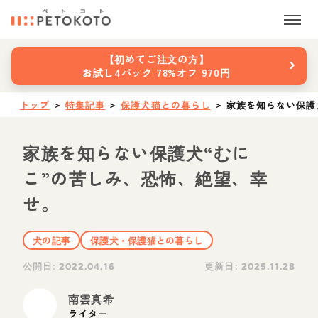
›
【初めてご注文の方】
お試し4パック 78%オフ 970円
トップ
＞
特集記事
＞
保護犬猫との暮らし
＞
家族を知らない保護
家族を知らない保護犬“むに
こ”の苦しみ、恐怖、絶望、幸
せ。
犬の記事
保護犬・保護猫との暮らし
公開日:
更新日:
2022.04.16
2025.11.28
南雲真希
ライター