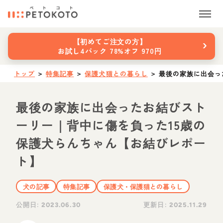
›
【初めてご注文の方】
お試し4パック 78%オフ 970円
トップ
＞
特集記事
＞
保護犬猫との暮らし
＞
最後の家族に出会っ
最後の家族に出会ったお結びスト
ーリー｜背中に傷を負った15歳の
保護犬らんちゃん【お結びレポー
ト】
犬の記事
特集記事
保護犬・保護猫との暮らし
公開日:
更新日:
2023.06.30
2025.11.29