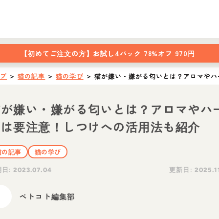
【初めてご注文の方】
お試し4パック 78%オフ 970円
ップ
＞
猫の記事
＞
猫の学び
＞
猫が嫌い・嫌がる匂いとは？アロマやハ
猫が嫌い・嫌がる匂いとは？アロマやハ
ブは要注意！しつけへの活用法も紹介
猫の記事
猫の学び
開日:
更新日:
2023.07.04
2025.1
ペトコト編集部