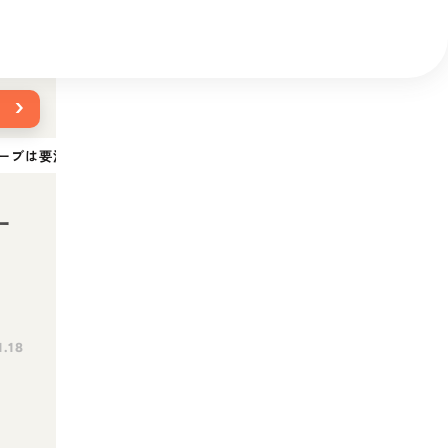
›
ーブは要注意！しつけへの活用法も紹介
ー
1.18