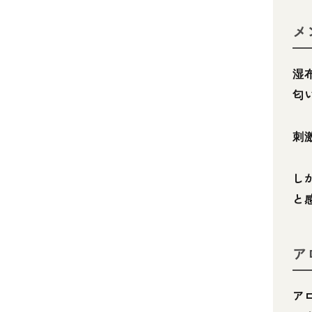
メ
湿
匂
刺
し
と
ア
ア