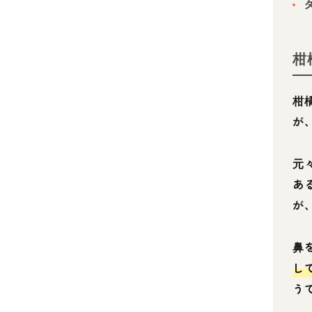
柑
柑
が
元
あ
が
鼻
し
う