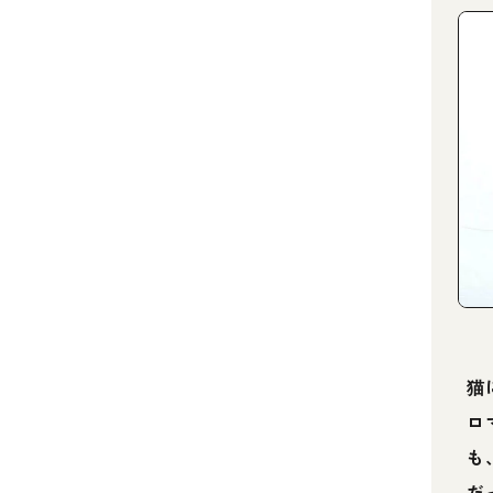
猫
ロ
も
だ