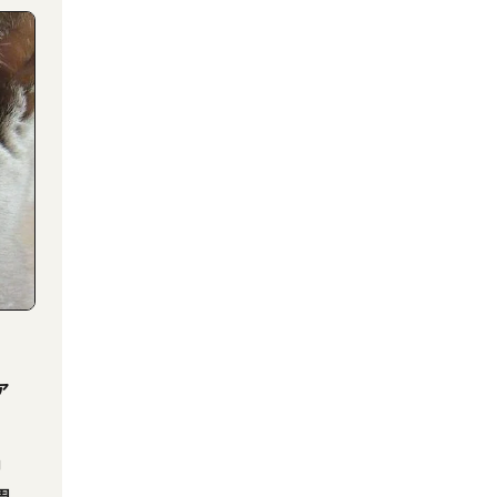
ア
」
周