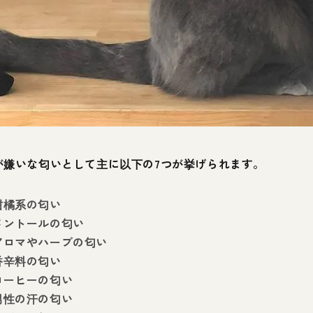
が嫌いな匂いとして主に以下の7つが挙げられます。
柑橘系の匂い
メントールの匂い
アロマやハーブの匂い
香辛料の匂い
コーヒーの匂い
男性の汗の匂い