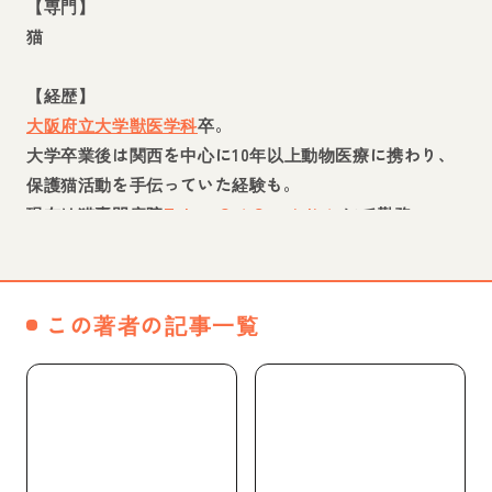
【専門】
猫
【経歴】
大阪府立大学獣医学科
卒。
大学卒業後は関西を中心に10年以上動物医療に携わり、
保護猫活動を手伝っていた経験も。
現在は猫専門病院
Tokyo Cat Specialists
にて勤務。
この著者の記事一覧
WEBページへ