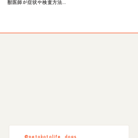
獣医師が症状や検査方法
を解説
@petokotolife_dogs