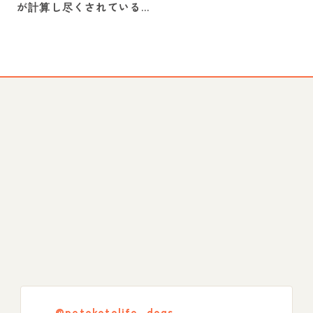
が計算し尽くされている
間取り-
@petokotolife_dogs