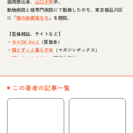
福岡県出身、
山口大学
卒。
動物病院と猫専門病院にて勤務したのち、東京都品川区
に「
猫の診療室モモ
」を開院。
【監修雑誌、サイトなど】
・
ネコDK Vol.2
（晋遊舎）
・
猫とずっと暮らす本
（マガジンボックス）
・
茶とらねこのほん
（英和出版社）
・JAF Mate Park「
にゃんカレ検定」
・
ねこ検定 中級・上級編
（廣済堂出版）
・
猫とずっと暮らす本 保護猫編
（マガジンボックス）
この著者の記事一覧
WEBページへ