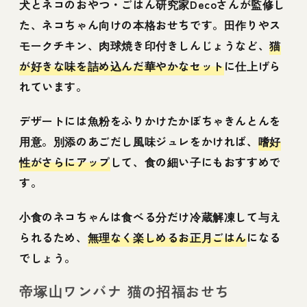
犬とネコのおやつ・ごはん研究家Decoさんが監修し
た、ネコちゃん向けの本格おせちです。田作りやス
モークチキン、肉球焼き印付きしんじょうなど、
猫
が好きな味を詰め込んだ華やかなセット
に仕上げら
れています。
デザートには魚粉をふりかけたかぼちゃきんとんを
用意。別添のあごだし風味ジュレをかければ、
嗜好
性がさらにアップ
して、食の細い子にもおすすめで
す。
小食のネコちゃんは食べる分だけ冷蔵解凍して与え
られるため、
無理なく楽しめるお正月ごはん
になる
でしょう。
帝塚山ワンバナ 猫の招福おせち