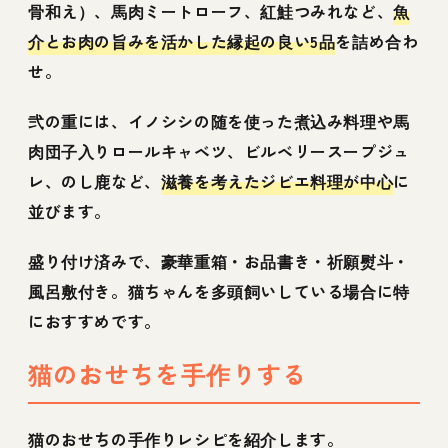
骨和え）、馬肉ミートローフ、紅鮭つみれなど、
魚
介とお肉の旨みを活かした縁起の良い5品
を詰め合わ
せ。
弐の重には、イノシシの随を使った煮込み料理や馬
肉団子入りロールキャベツ、ビルベリースープジュ
レ、のし鹿など、
滋養を考えたジビエ料理が中心
に
並びます。
盛り付け済みで、豪華重箱・お品書き・祈願熨斗・
風呂敷付き。猫ちゃんを多頭飼いしている場合に特
におすすめです。
猫のおせちを手作りする
猫のおせちの手作りレシピを紹介します。