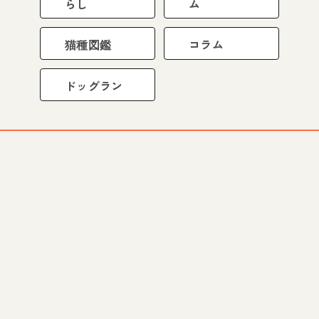
らし
ム
猫種図鑑
コラム
ドッグラン