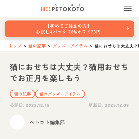
›
【初めてご注文の方】
お試し4パック 78%オフ 970円
トップ
＞
猫の記事
＞
グッズ・アイテム
＞
猫におせちは大丈夫？
猫におせちは大丈夫？猫用おせち
でお正月を楽しもう
猫の記事
猫のグッズ・アイテム
公開日:
更新日:
2022.12.15
2025.12.09
ペトコト編集部