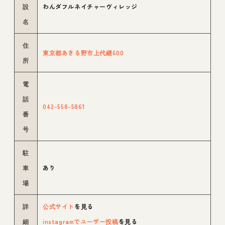
設
わんダフルネイチャーヴィレッジ
名
住
東京都あきる野市上代継600
所
電
話
042-558-5861
番
号
駐
車
あり
場
詳
公式サイト
を見る
細
instagramでユーザー投稿
を見る