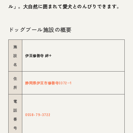
ル」。大自然に囲まれて愛犬とのんびりできます。
ドッグプール施設の概要
施
設
伊豆修善寺 絆+
名
住
静岡県伊豆市修善寺3372−1
所
電
話
0558-79-3722
番
号