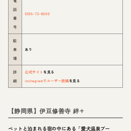
電
話
0555-72-8000
番
号
駐
車
あり
場
詳
公式サイト
を見る
細
instagramでユーザー投稿
を見る
【静岡県】伊豆修善寺 絆+
ペットと泊まれる宿の中にある「愛犬温泉プー