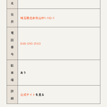
名
住
埼玉県北本市山中1-153-1
所
電
話
048-593-2143
番
号
駐
車
あり
場
詳
公式サイト
を見る
細