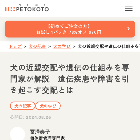
›
【初めてご注文の方】
お試し4パック 78%オフ 970円
トップ
＞
犬の記事
＞
犬の学び
＞
犬の近親交配や遺伝の仕組みを
犬の近親交配や遺伝の仕組みを専
門家が解説 遺伝疾患や障害を引
き起こす交配とは
犬の記事
犬の学び
公開日:
2024.08.26
冨澤奏子
個体群管理専門家