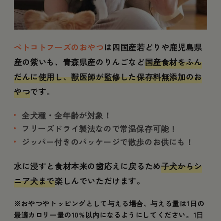
ペトコトフーズのおやつ
は四国産若どりや鹿児島県
産の紫いも、青森県産のりんごなど
国産食材をふん
だんに使用し、獣医師が監修した保存料無添加のお
やつ
です。
全犬種・全年齢が対象！
フリーズドライ製法なので常温保存可能！
ジッパー付きのパッケージで散歩のお供にも！
水に浸すと食材本来の歯応えに戻るため
子犬からシ
ニア犬まで
楽しんでいただけます。
※おやつやトッピングとして与える場合、与える量は1日の
最適カロリー量の10%以内になるようにしてください。1日