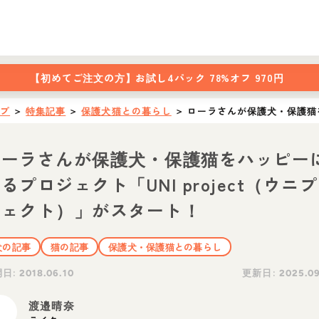
【初めてご注文の方】
お試し4パック 78%オフ 970円
ップ
＞
特集記事
＞
保護犬猫との暮らし
＞
ローラさんが保護犬・保護猫を
ローラさんが保護犬・保護猫をハッピー
るプロジェクト「UNI project（ウニ
ジェクト）」がスタート！
犬の記事
猫の記事
保護犬・保護猫との暮らし
開日:
更新日:
2018.06.10
2025.09
渡邉晴奈