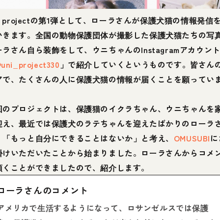
I projectの第1弾として、ローラさんが保護犬猫の情報発信
いきます。全国の動物保護団体が撮影した保護犬猫たちの写
ーラさん自ら装飾をして、ウニちゃんのInstagramアカウン
uni_project330
」で紹介していくというものです。皆さん
アで、たくさんの人に保護犬猫の情報が届くことを願ってい
。
回のプロジェクトは、保護猫のイクラちゃん、ウニちゃんを
迎え、最近では保護犬のラテちゃんを迎えたばかりのローラ
、「もっと自分にできることはないか」と考え、
OMUSUBI
に
掛けいただいたことから始まりました。ローラさんからコメ
頂くことができましたので、紹介します。
ローラさんのコメント
アメリカで生活するようになって、ロサンゼルスでは保護