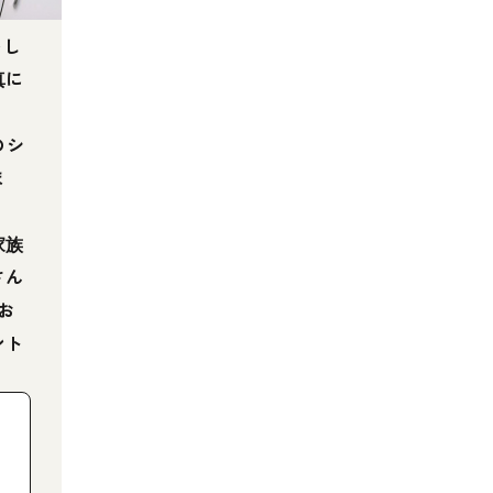
をし
真に
ト
のシ
ま
家族
さん
お
ント