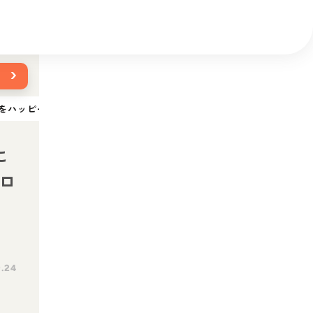
›
ハッピーにするプロジェクト「UNI project（ウニプロジェクト）
に
プロ
.24