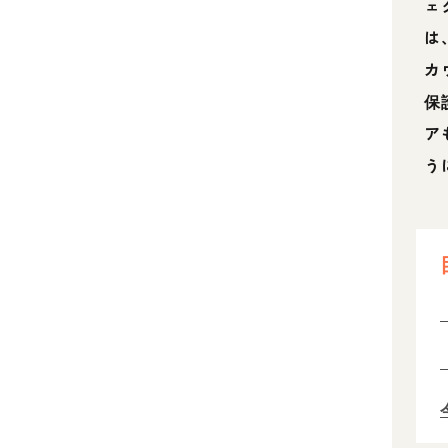
ェ
は
カ
保
ア
う