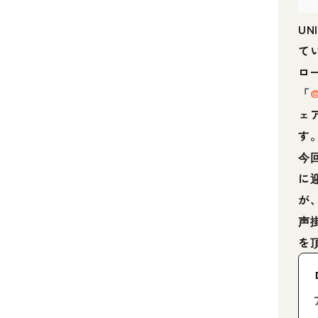
UN
て
ロ
「
@
ェ
す
今
に
が
声
を