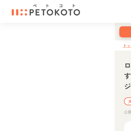
ト
す
公