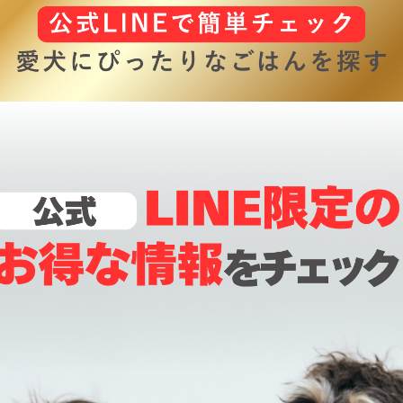
が見つけ取り除いたものの、数日後から震えや食欲の低下と
症状が見られたことから動物病院での診察を受け、感染が発
した。発熱や食欲低下は薬の経口投与によって数日で改善し
が、血小板が正常値に戻るまでは1カ月ほど掛かりました。そ
の検査で症状の再発は見られていません。
染予防として媒介となるマダニの予防がありますが、感染し
ズーはスポット剤（フィプロニル）によるマダニ予防を月1回
していました。フィプロニルは咬まれてから24時間以内にマ
死滅するとされていますが、アナプラズマ症は吸血後数時間
するという報告もあり、今回の症例ではフィプロニルの効果
る前に感染した可能性があると考えられています。
た感染したシーズーは
アトピー性皮膚炎
の病歴があり、通常
い回数のシャンプーによる
シャンプー療法
を行っていました