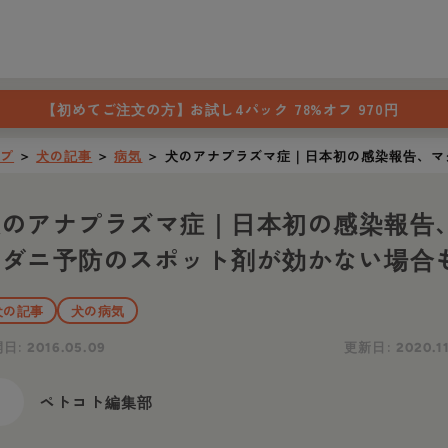
【初めてご注文の方】
お試し4パック 78%オフ 970円
ップ
＞
犬の記事
＞
病気
＞
犬のアナプラズマ症｜日本初の感染報告、マ
犬のアナプラズマ症｜日本初の感染報告
マダニ予防のスポット剤が効かない場合
犬の記事
犬の病気
開日:
更新日:
2016.05.09
2020.1
ペトコト編集部