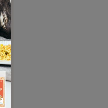
ので
ィプ
。
制
ズマ
りま
には