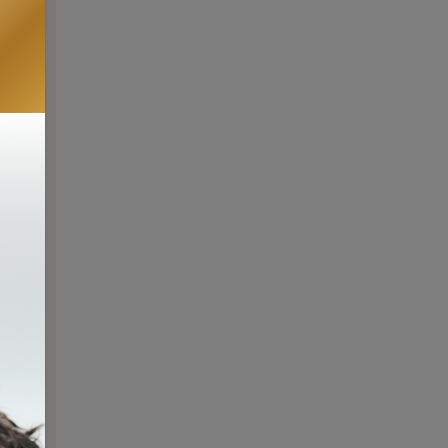
いっ
覚し
まし
の
たシ
実
ダニ
で感
が表
より
。こ