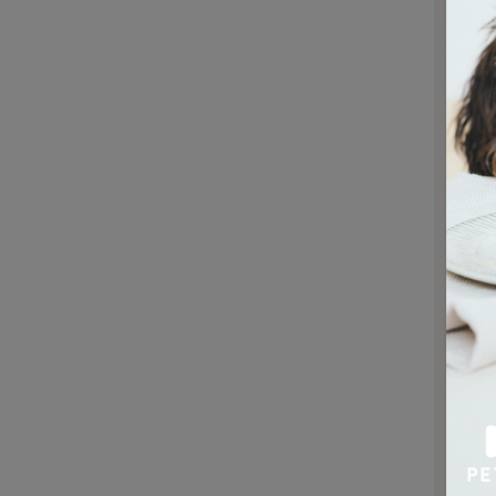
れ
は
ロ
犬
づ
今
症
す