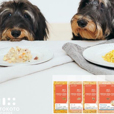
が薬の効果を弱くし、効果の持続期間を短くした影響もある
ないかと考えられています。感染したシーズーはその後、フ
ニルの塗布を月2回にし、マダニ予防を強化しているそうです
犬のシャンプー療法｜アトピ
ー性皮膚炎や脂漏症など疾患
別に皮膚科認定医が解説
のアナプラズマ症はこれからの診療体
くり
回の感染報告は日本の犬として初となりましたが、アナプラ
の認知度は低く、これまで感染が見逃されていた可能性もあ
。マダニを媒介とした感染症は近年注目されており、2013年