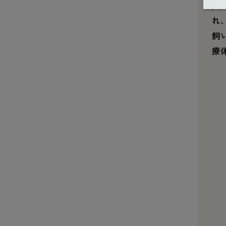
人
れ
飼
療