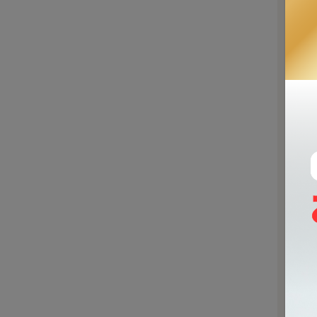
主
た
ま
た
後
感
ー
施
を
染
れ
ま
多