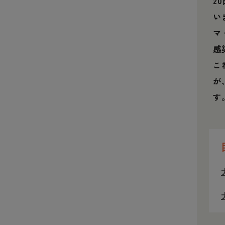
2
い
マ
感
こ
が
す