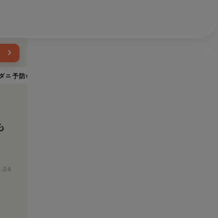
›
ダニ予防のスポット剤が効かない場合も
、
も
1.24