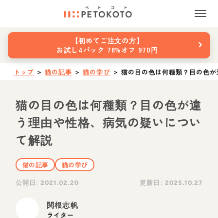
›
【初めてご注文の方】
お試し4パック 78%オフ 970円
トップ
＞
猫の記事
＞
猫の学び
＞
猫の目の色は何種類？目の色が
猫の目の色は何種類？目の色が違
う理由や性格、病気の疑いについ
て解説
猫の記事
猫の学び
公開日:
更新日:
2021.02.20
2025.10.27
関根志帆
ライター