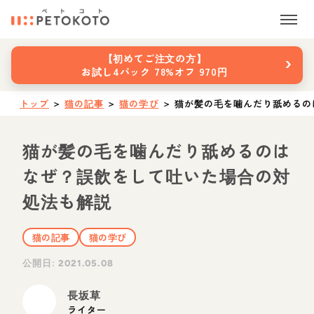
›
【初めてご注文の方】
お試し4パック 78%オフ 970円
トップ
＞
猫の記事
＞
猫の学び
＞
猫が髪の毛を噛んだり舐めるの
猫が髪の毛を噛んだり舐めるのは
なぜ？誤飲をして吐いた場合の対
処法も解説
猫の記事
猫の学び
公開日:
2021.05.08
長坂草
ライター