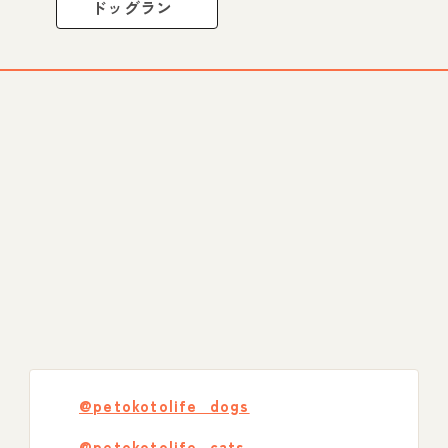
ドッグラン
@petokotolife_dogs
@petokotolife_cats