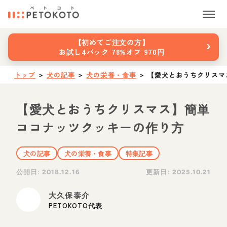
›
【初めてご注文の方】
お試し4パック 78%オフ 970円
トップ
＞
犬の記事
＞
犬の栄養・食事
＞
【愛犬とおうちクリスマ
【愛犬とおうちクリスマス】簡単
ココナッツクッキーの作り方
犬の記事
犬の栄養・食事
特集記事
公開日:
更新日:
2018.12.16
2025.10.21
大久保泰介
PETOKOTO代表