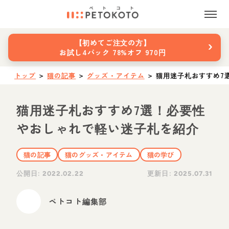
›
【初めてご注文の方】
お試し4パック 78%オフ 970円
トップ
＞
猫の記事
＞
グッズ・アイテム
＞
猫用迷子札おすすめ7
猫用迷子札おすすめ7選！必要性
やおしゃれで軽い迷子札を紹介
猫の記事
猫のグッズ・アイテム
猫の学び
公開日:
更新日:
2022.02.22
2025.07.31
ペトコト編集部