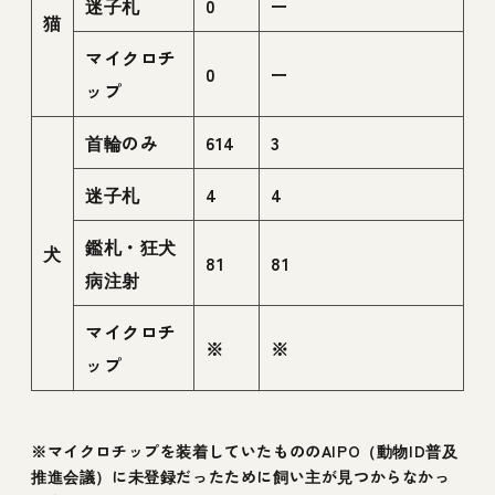
迷子札
0
ー
猫
マイクロチ
0
ー
ップ
首輪のみ
614
3
迷子札
4
4
鑑札・狂犬
犬
81
81
病注射
マイクロチ
※
※
ップ
※マイクロチップを装着していたもののAIPO（動物ID普及
推進会議）に未登録だったために飼い主が見つからなかっ