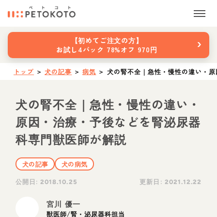
›
【初めてご注文の方】
お試し4パック 78%オフ 970円
トップ
＞
犬の記事
＞
病気
＞
犬の腎不全｜急性・慢性の違い・原
犬の腎不全｜急性・慢性の違い・
原因・治療・予後などを腎泌尿器
科専門獣医師が解説
犬の記事
犬の病気
公開日:
更新日:
2018.10.25
2021.12.22
宮川 優一
獣医師/腎・泌尿器科担当