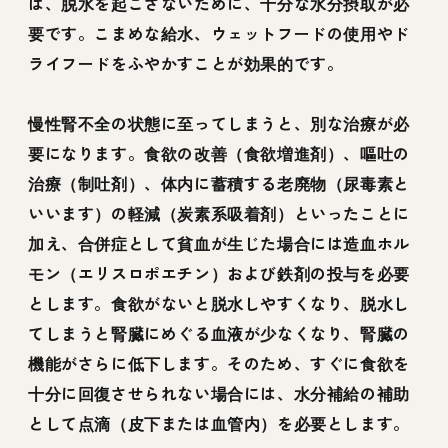
は、脱水を起こさないために、十分な水分摂取が必
要です。こまめな給水、ウェットフードの使用やド
ライフードをふやかすことが効果的です。
慢性腎不全の状態に至ってしまうと、別な治療が必
要になります。食欲の改善（食欲増進剤）、嘔吐の
治療（制吐剤）、体内に蓄積する老廃物（尿毒素と
いいます）の軽減（炭素系吸着剤）といったことに
加え、合併症として貧血が生じた場合には造血ホル
モン（エリスロポエチン）および鉄剤の投与を必要
とします。食欲がないと脱水しやすくなり、脱水し
てしまうと腎臓にめぐる血液が少なくなり、腎臓の
機能がさらに低下します。そのため、すぐに食欲を
十分に回復させられない場合には、水分補給の補助
として点滴（皮下または血管内）を必要とします。