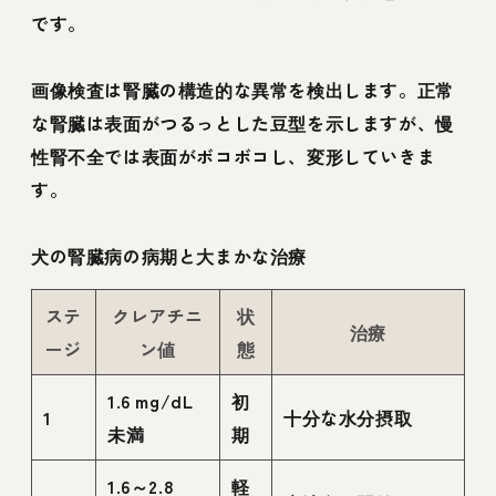
です。
画像検査は腎臓の構造的な異常を検出します。正常
な腎臓は表面がつるっとした豆型を示しますが、慢
性腎不全では表面がボコボコし、変形していきま
す。
犬の腎臓病の病期と大まかな治療
ステ
クレアチニ
状
治療
ージ
ン値
態
1.6 mg/dL
初
1
十分な水分摂取
未満
期
1.6～2.8
軽