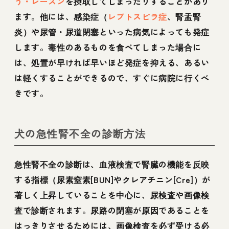
う・レーズン
を摂取してしまったりすることがあり
ます。他には、感染症（
レプトスピラ症
、腎盂腎
炎）や尿管・尿道閉塞といった病気によっても発症
します。毒性のあるものを食べてしまった場合に
は、処置が早ければ早いほど発症を抑える、あるい
は軽くすることができるので、すぐに病院に行くべ
きです。
犬の急性腎不全の診断方法
急性腎不全の診断は、血液検査で腎臓の機能を反映
する指標（尿素窒素[BUN]やクレアチニン[Cre]）が
著しく上昇していることを中心に、尿検査や画像検
査で診断されます。尿路の閉塞が原因であることを
はっきりさせるためには、画像検査を必ず受ける必