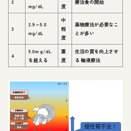
2
療法食の開始
mg/dL
度
中
2.9～5.0
薬物療法が必要なこ
3
程
mg/dL
とが多い
度
5.0m g/dL
重
生活の質を向上させ
4
を超える
度
る 輸液療法