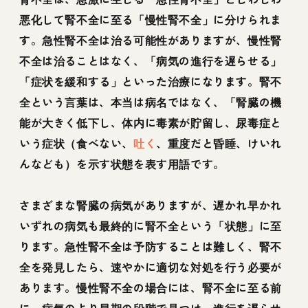
悪化して腎不全に至る「慢性腎不全」に分けられま
す。急性腎不全は治る可能性がありますが、慢性腎
不全は治ることはなく、「病気の進行を遅らせる」
「症状を緩和する」といった治療になります。腎不
全という言葉は、本当は病名ではなく、「腎臓の機
能が大きく低下し、体内に毒素が貯留し、尿毒症と
いう症状（食べない、
吐く
、重度だと昏睡、けいれ
んなども）を示す状態を表す用語です。
さまざまな腎臓の病気がありますが、遅かれ早かれ
いずれの病気も最終的に腎不全という「状態」に至
ります。急性腎不全は予防することは難しく、腎不
全を発見したら、速やかに適切な対処を行う必要が
あります。慢性腎不全の場合には、腎不全に至る前
に、病気のより早期の段階で見つけ、進行を遅らせ