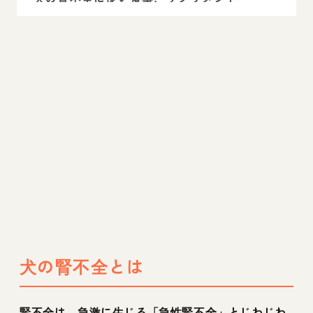
犬の腎不全は特に早期発見が重要です
犬の腎不全とは
腎不全は、急激に生じる「急性腎不全」とじわじわ