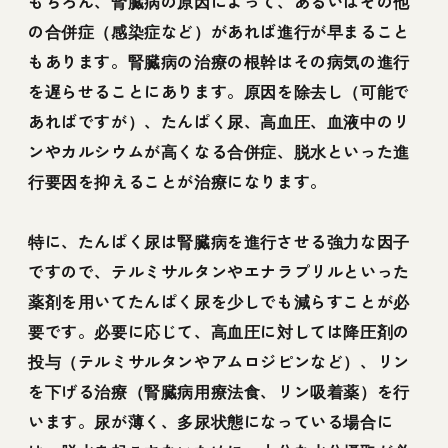
もちろん、腎臓病の原因によって、あるいはその他
の合併症（感染症など）があれば進行が早まること
もあります。腎臓病の治療の根幹はその病気の進行
を遅らせることにあります。原因を除去し（可能で
あればですが）、たんぱく尿、高血圧、血液中のリ
ンやカルシウムが高くなる合併症、脱水といった進
行要因を抑えることが治療になります。
特に、たんぱく尿は腎臓病を進行させる強力な因子
ですので、テルミサルタンやエナラプリルといった
薬剤を用いてたんぱく尿を少しでも減らすことが必
要です。必要に応じて、高血圧に対しては降圧剤の
投与（テルミサルタンやアムロジピンなど）、リン
を下げる治療（腎臓病用療法食、リン吸着薬）を行
います。尿が薄く、多尿状態になっている場合に