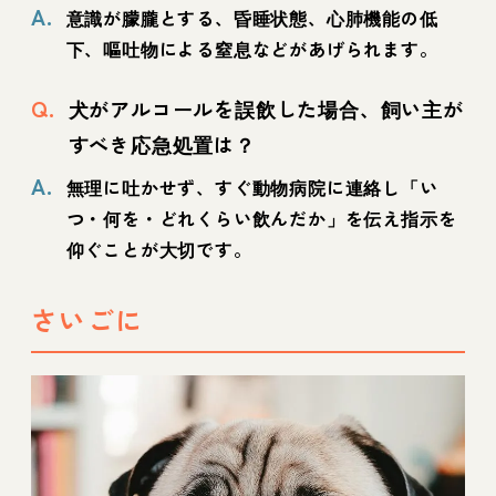
A.
意識が朦朧とする、昏睡状態、心肺機能の低
下、嘔吐物による窒息などがあげられます。
Q.
犬がアルコールを誤飲した場合、飼い主が
すべき応急処置は？
A.
無理に吐かせず、すぐ動物病院に連絡し「い
つ・何を・どれくらい飲んだか」を伝え指示を
仰ぐことが大切です。
さいごに