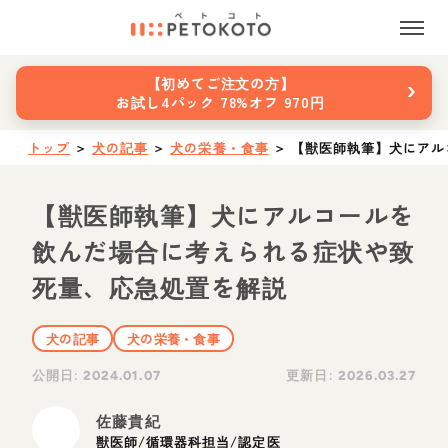
›
【初めてご注文の方】
お試し4パック 78%オフ 970円
トップ
＞
犬の記事
＞
犬の栄養・食事
＞
【獣医師執筆】犬にアル
【獣医師執筆】犬にアルコールを
飲んだ場合に考えられる症状や致
死量、応急処置を解説
犬の記事
犬の栄養・食事
公開日:
更新日:
2024.01.07
2026.03.27
佐藤貴紀
獣医師/循環器科担当/認定医