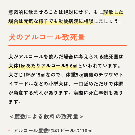
意図的に飲ませることは絶対にせず、もし
誤飲した
場合は元気な様子でも動物病院に相談
しましょう。
犬のアルコール致死量
犬がアルコールを飲んだ場合に考えられる致死量は
大体1kgあたりアルコール5.6ml
といわれています。
大さじ1杯が15mlなので、体重5kg前後のチワワやト
イプードルなどの小型犬は、一口舐めただけで体調
が急変する恐れがあります。実際に死亡事例もあり
ます。
＜度数による飲料の致死量＞
アルコール度数5%のビールは110ml