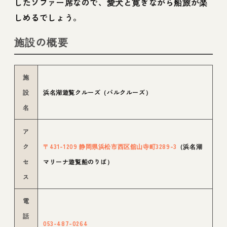
したソファー席なので、愛犬と寛ぎながら船旅が楽
しめるでしょう。
施設の概要
施
設
浜名湖遊覧クルーズ（パルクルーズ）
名
ア
ク
〒431-1209 静岡県浜松市西区舘山寺町3289-3
（浜名湖
セ
マリーナ遊覧船のりば）
ス
電
話
053-487-0264