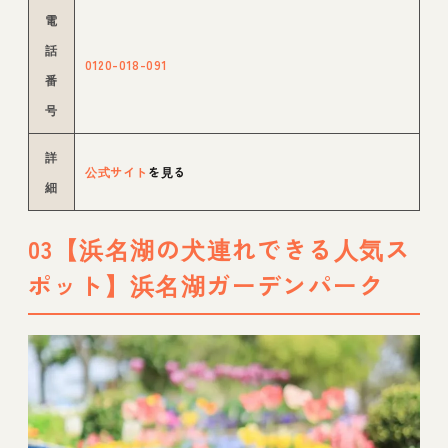
電
話
0120-018-091
番
号
詳
公式サイト
を見る
細
03【浜名湖の犬連れできる人気ス
ポット】浜名湖ガーデンパーク