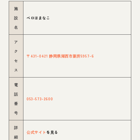
施
設
ペロはまなこ
名
ア
ク
〒431-0421 静岡県湖西市新所5957-6
セ
ス
電
話
053-573-2600
番
号
詳
公式サイト
を見る
細