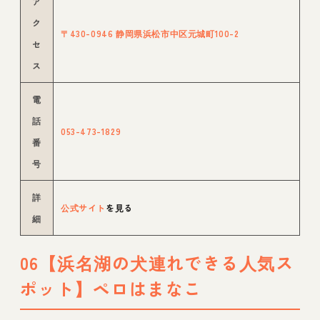
ア
ク
〒430-0946 静岡県浜松市中区元城町100-2
セ
ス
電
話
053-473-1829
番
号
詳
公式サイト
を見る
細
06【浜名湖の犬連れできる人気ス
ポット】ペロはまなこ