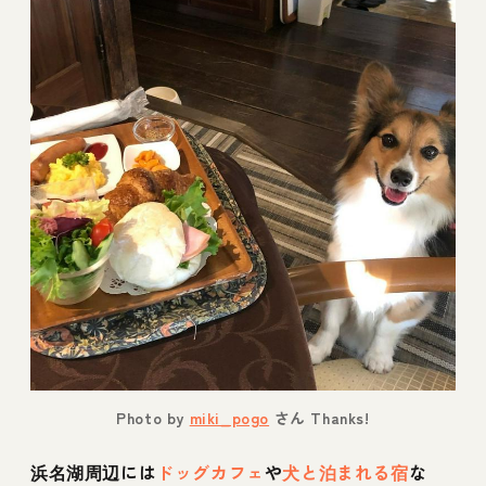
Photo by
miki_pogo
さん Thanks!
浜名湖周辺には
ドッグカフェ
や
犬と泊まれる宿
な