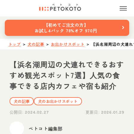
›
【初めてご注文の方】
お試し4パック 78%オフ 970円
トップ
＞
犬の記事
＞
お出かけスポット
＞
【浜名湖周辺の犬連れ
【浜名湖周辺の犬連れできるおす
すめ観光スポット7選】人気の食
事できる店内カフェや宿も紹介
犬の記事
犬のお出かけスポット
公開日:
更新日:
2024.02.27
2026.01.29
ペトコト編集部