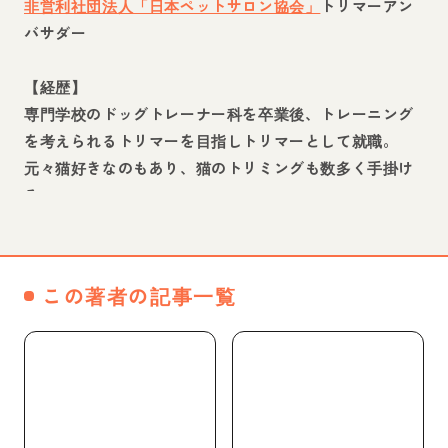
非営利社団法人「日本ペットサロン協会」
トリマーアン
バサダー
【経歴】
専門学校のドッグトレーナー科を卒業後、トレーニング
を考えられるトリマーを目指しトリマーとして就職。
元々猫好きなのもあり、猫のトリミングも数多く手掛け
る。
猫と犬のアプローチの仕方の違いに気付き、プロ向けの
猫のグルーミングセミナーを日本各地でも行う。
この著者の記事一覧
トリマーの交流会企画も数多く手掛け、技術や考え方の
違うトリマー同士の絆を深め業界の発展を目指す。
【メディア実績】
・TVチャンピオンペット屋さん選手権準優勝
・JPFドッグスタイリストショー2015関東代表キャプテ