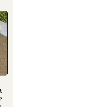
丈
中
も