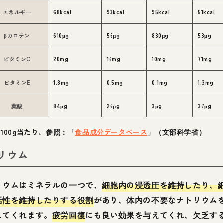
エネルギー
68kcal
93kcal
95kcal
51kcal
βカロテン
610μg
56μg
830μg
53μg
ビタミンC
20mg
16mg
10mg
71mg
ビタミンE
1.8mg
0.5mg
0.1mg
1.3mg
葉酸
84μg
26μg
3μg
37μg
100g当たり、参照：「
食品成分データベース
」（文部科学省）
リウム
リウムはミネラルの一つで、
細胞内の浸透圧を維持したり、
活性を維持したりする役割
があり、体内の不要なナトリウム
してくれます。
疲労回復
にも良い効果を与えてくれ、欠乏す