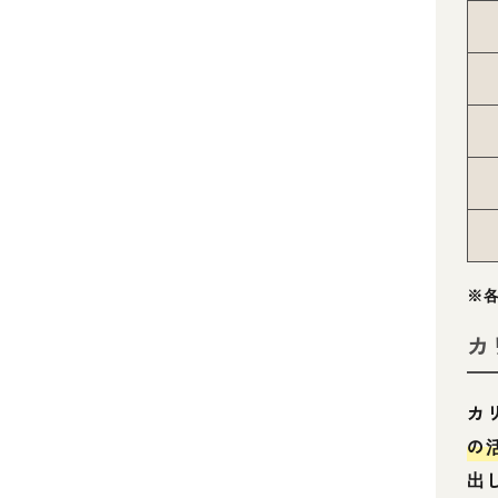
※各
カ
カ
の
出