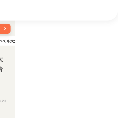
›
べても大丈夫！与え方の注意点や下痢になった場合の対処法について解
大
合
3.23