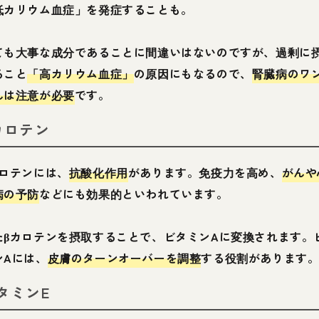
低カリウム血症」を発症することも。
ても大事な成分であることに間違いはないのですが、過剰に
ること
「高カリウム血症」
の原因にもなるので、
腎臓病のワ
んは注意が必要
です。
カロテン
カロテンには、
抗酸化作用
があります。免疫力を高め、
がんや
病の予防
などにも効果的といわれています。
たβカロテンを摂取することで、ビタミンAに変換されます。
ンAには、
皮膚のターンオーバーを調整
する役割があります
タミンE