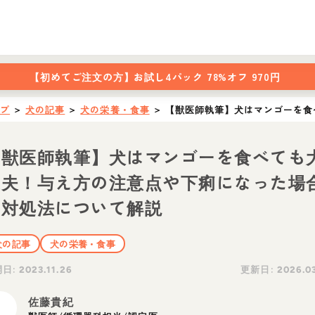
【初めてご注文の方】
お試し4パック 78%オフ 970円
ップ
＞
犬の記事
＞
犬の栄養・食事
＞
【獣医師執筆】犬はマンゴーを食
【獣医師執筆】犬はマンゴーを食べても
丈夫！与え方の注意点や下痢になった場
の対処法について解説
犬の記事
犬の栄養・食事
開日:
更新日:
2023.11.26
2026.0
佐藤貴紀