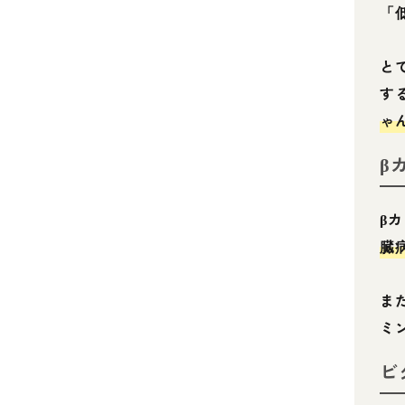
「
と
す
ゃ
β
β
臓
ま
ミ
ビ