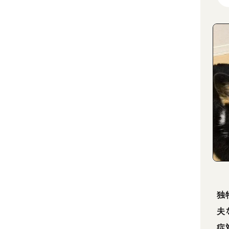
独
夫
症