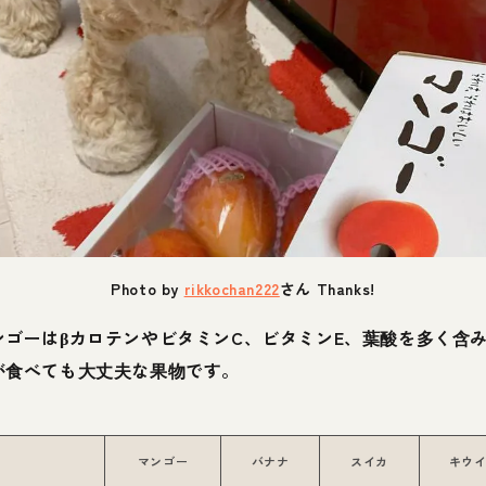
Photo by
rikkochan222
さん Thanks!
ンゴーはβカロテンやビタミンC、ビタミンE、葉酸を多く含
が食べても大丈夫な果物です。
マンゴー
バナナ
スイカ
キウ