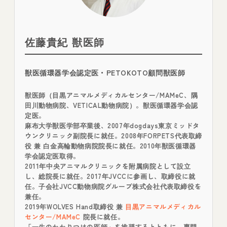
佐藤貴紀 獣医師
獣医循環器学会認定医・PETOKOTO顧問獣医師
獣医師（目黒アニマルメディカルセンター/MAMeC、隅
田川動物病院、VETICAL動物病院）。獣医循環器学会認
定医。
麻布大学獣医学部卒業後、2007年dogdays東京ミッドタ
ウンクリニック副院長に就任。2008年FORPETS代表取締
役 兼 白金高輪動物病院院長に就任。2010年獣医循環器
学会認定医取得。
2011年中央アニマルクリニックを附属病院として設立
し、総院長に就任。2017年JVCCに参画し、取締役に就
任。子会社JVCC動物病院グループ株式会社代表取締役を
兼任。
2019年WOLVES Hand取締役 兼
目黒アニマルメディカル
センター/MAMeC
院長に就任。
「一生のかかりつけの医師」を推奨するとともに、専門