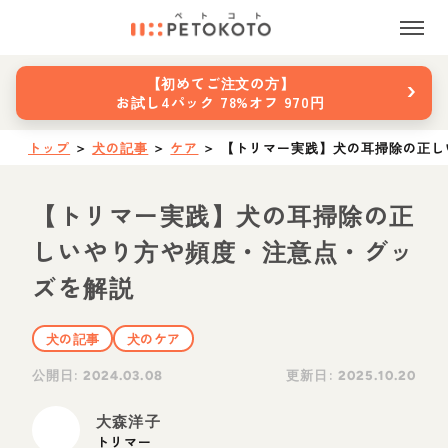
›
【初めてご注文の方】
お試し4パック 78%オフ 970円
トップ
＞
犬の記事
＞
ケア
＞
【トリマー実践】犬の耳掃除の正し
【トリマー実践】犬の耳掃除の正
しいやり方や頻度・注意点・グッ
ズを解説
犬の記事
犬のケア
公開日:
更新日:
2024.03.08
2025.10.20
大森洋子
トリマー