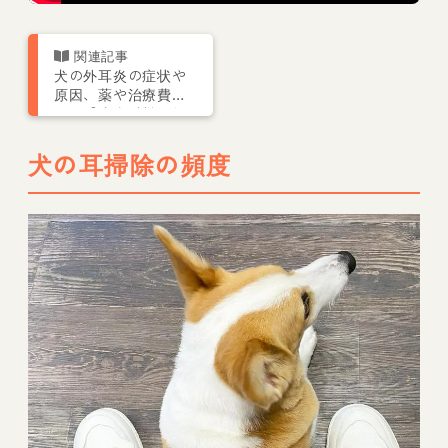
犬の外耳炎の症状や
原因、薬や治療費
は？【皮膚科獣医師
が解説】
犬の耳掃除の頻度