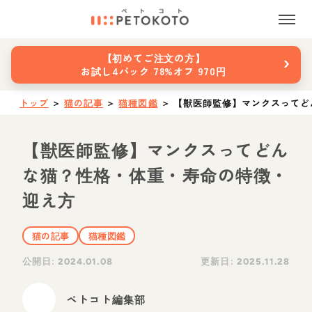
›
【初めてご注文の方】
お試し4パック 78%オフ 970円
トップ
＞
猫の記事
＞
猫種図鑑
＞
【獣医師監修】マンクスってど
【獣医師監修】マンクスってどん
な猫？性格・体重・寿命の特徴・
迎え方
猫の記事
猫種図鑑
公開日:
更新日:
2024.01.08
2025.11.28
ペトコト編集部