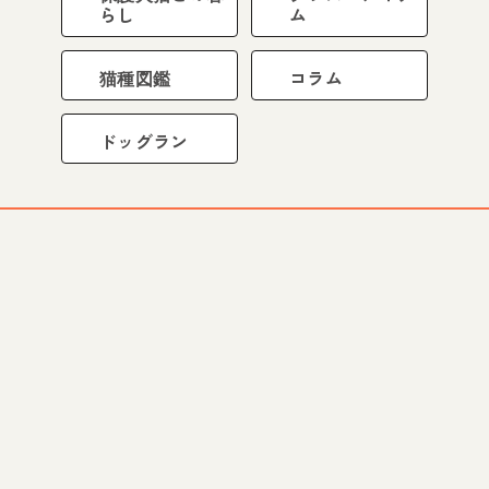
らし
ム
猫種図鑑
コラム
ドッグラン