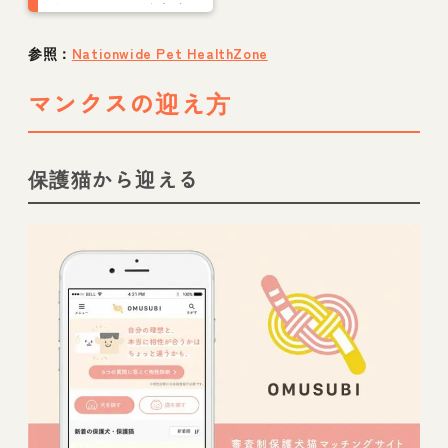
年代・原因・治療法
について獣医師が解
説
参照：
Nationwide Pet HealthZone
マンクスの迎え方
保護猫から迎える