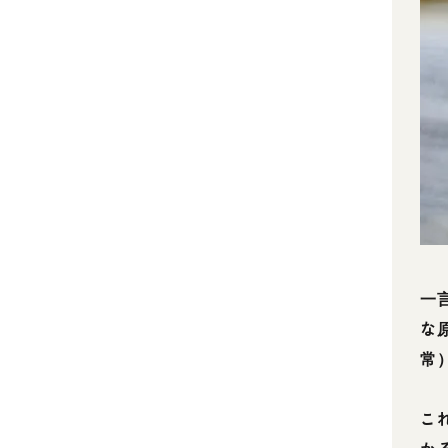
一
な
常
こ