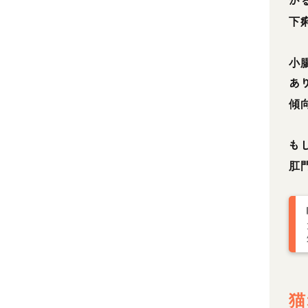
か
下
小
あ
傾
も
肛
猫