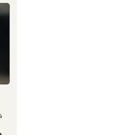
も
、
ま