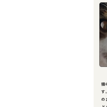
猫
す
の
ど