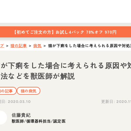
【初めてご注文の方】
お試し4パック 78%オフ 970円
ップ
＞
猫の記事
＞
病気
＞
猫が下痢をした場合に考えられる原因や対処
猫が下痢をした場合に考えられる原因や
処法などを獣医師が解説
猫の記事
猫の病気
開日:
更新日:
2020.03.10
2020.1
佐藤貴紀
獣医師/循環器科担当/認定医