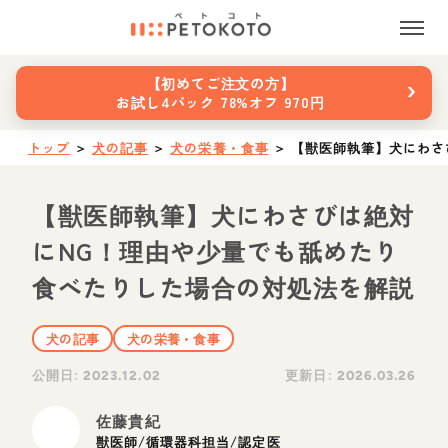
›
【初めてご注文の方】
お試し4パック 78%オフ 970円
トップ
＞
犬の記事
＞
犬の栄養・食事
＞
【獣医師執筆】犬にわさ
【獣医師執筆】犬にわさびは絶対
にNG！理由や少量でも舐めたり
食べたりした場合の対処法を解説
犬の記事
犬の栄養・食事
公開日:
更新日:
2023.12.02
2026.03.26
佐藤貴紀
獣医師/循環器科担当/認定医