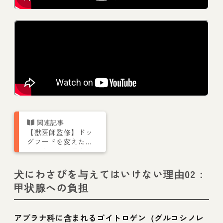
【獣医師監修】ドッ
グフードを変えたと
き下痢になる理由と
対処法【犬の食育
Vol.6】
犬にわさびを与えてはいけない理由02：
甲状腺への負担
アブラナ科に含まれるゴイトロゲン（グルコシノレ