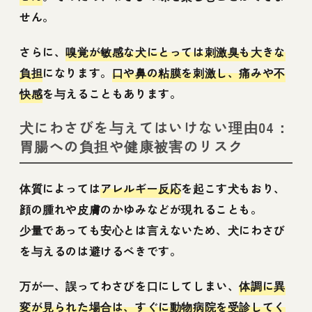
せん。
さらに、
嗅覚が敏感な犬にとっては刺激臭も大きな
負担
になります。
口や鼻の粘膜を刺激し、痛みや不
快感
を与えることもあります。
犬にわさびを与えてはいけない理由04：
胃腸への負担や健康被害のリスク
体質によっては
アレルギー反応
を起こす犬もおり、
顔の腫れや皮膚のかゆみなどが現れることも。
少量であっても安心とは言えないため、犬にわさび
を与えるのは避けるべきです。
万が一、誤ってわさびを口にしてしまい、
体調に異
変が見られた場合は、すぐに動物病院を受診してく