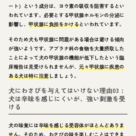
ート）という成分は、ヨウ素の吸収を阻害するとい
われています。必要とする甲状腺ホルモンの分泌に
影響し、
甲状腺に負担をかける
といわれています。
そのため犬も甲状腺に問題がある場合は避ける傾向
が強いようです。アブラナ科の食物を大量摂取した
ことによって犬の甲状腺の機能が低下したという臨
床報告は見受けられませんが、
元々甲状腺に疾患の
ある犬は特に注意
しましょう。
犬にわさびを与えてはいけない理由03：
犬は辛味を感じにくいが、強い刺激を受
ける
犬の味覚には
辛味を感じる受容体がほとんどありま
せん
。そのため、わさびの味を楽しむことはできま