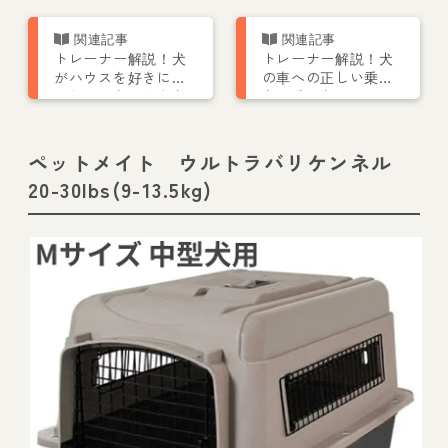
トレーナー解説！犬
トレーナー解説！犬
がハウスを好きにな
の車への正しい乗せ
るしつけ方・教え方
方 乗せ方によって
を解説
は法律違反に。
ペットメイト ウルトラバリケンネル
20-30lbs(9-13.5kg)