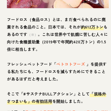
フードロス（食品ロス）とは、まだ食べられるのに廃
棄される食品のこと。日本では、それが
約612万トン
も
あるのです
。これは世界中で飢餓に苦しむ人々に
（※）
向けた食糧援助量（2019年で年間約420万トン）の1.5
倍に相当します。
フレッシュペットフード「
ペトコトフーズ
」を提供す
る私たちにも、フードロスを減らすためにできること
があるはずだと考えました。
そこで「#サステナBULLアクション」として
「規格外
さつまいも」の有効活用
を開始しました。