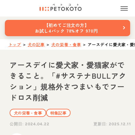
›
【初めてご注文の方】
お試し4パック 78%オフ 970円
トップ
＞
犬の記事
＞
犬の栄養・食事
＞
アースデイに愛犬家・愛
アースデイに愛犬家・愛猫家がで
きること。「#サステナBULLアク
ション」規格外さつまいもでフー
ドロス削減
犬の栄養・食事
特集記事
公開日:
更新日:
2024.04.22
2025.12.11