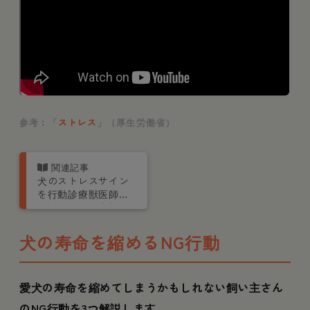
参考︰「
ストレス
」（厚生労働省）
犬のストレスサイン
を行動診療獣医師が
解説！原因や症状、
ストレス解消法も紹
介
犬の寿命を縮めるNG行動
愛犬の寿命を縮めてしまうかもしれない飼い主さん
のNG行動を3つ解説します。