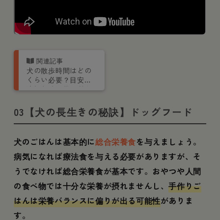
犬の散歩時間はどの
くらい必要？目安や
適切な時間帯、質を
高めるポイントを解
説
03【犬の長生きの秘訣】ドッグフード
犬のごはんは基本的に
総合栄養食
を与えましょう。
病気になれば療法食を与える必要がありますが、そ
うでなければ総合栄養食が基本です。おやつや人間
の食べ物では十分な栄養が摂れませんし、
手作りご
はんは栄養バランスに偏りが出る可能性
がありま
す。