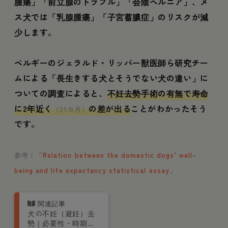
腫瘍」「前立腺のトラブル」「会陰ヘルニア」、メ
ス犬では「乳腺腫瘍」「子宮蓄膿症」のリスクが減
少します。
ベルギーのジェラルド・リッパー獣医師ら研究チー
ムによる「長生きする犬とそうでない犬の違い」に
ついての調査によると、
不妊去勢手術の有無で寿命
に2年近く
の差が出る
ことがわかったそう
（21カ月）
です。
参考︰「
Relation between the domestic dogs' well-
being and life expectancy statistical essay
」
犬の不妊（避妊）去
勢｜必要性・時期・