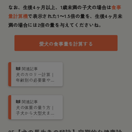
なお、生後4ヶ月以上、1歳未満の子犬の場合は
食事
量計算機
で表示された1〜1.5倍の量を、生後4ヶ月未
満の場合には2倍の量を与えてくださいね。
愛犬の食事量を計算する
犬のカロリー計算｜
年齢別の必要量や自
動計算アプリなど栄
養管理士が解説
犬の体重の量り方｜
子犬から大型犬ま
で、体重測定の方法
を獣医師が解説