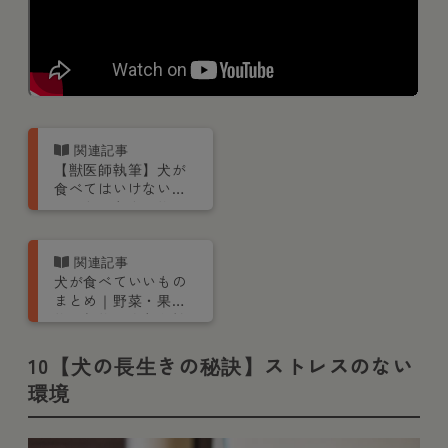
【獣医師執筆】犬が
食べてはいけないも
の・危険な食べ物16
選｜食べてしまった
時の対処法も
犬が食べていいもの
まとめ｜野菜・果
物・穀物・肉など効
果や注意点を栄養管
理士が解説【獣医師
10【犬の長生きの秘訣】ストレスのない
監修】
環境