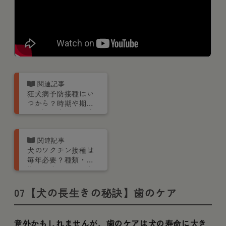
狂犬病予防接種はい
つから？時期や期
間、証明書発行の注
意点などを解説
犬のワクチン接種は
毎年必要？種類・時
期・頻度・副作用な
どを解説
07【犬の長生きの秘訣】歯のケア
意外かもしれませんが、歯のケアは犬の寿命に大き