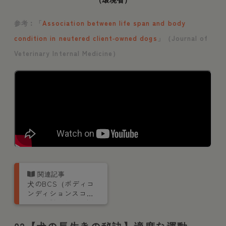
参考︰「
Association between life span and body
condition in neutered client‐owned dogs
」（Journal of
Veterinary Internal Medicine）
犬のBCS（ボディコ
ンディションスコ
ア）を獣医師が解説