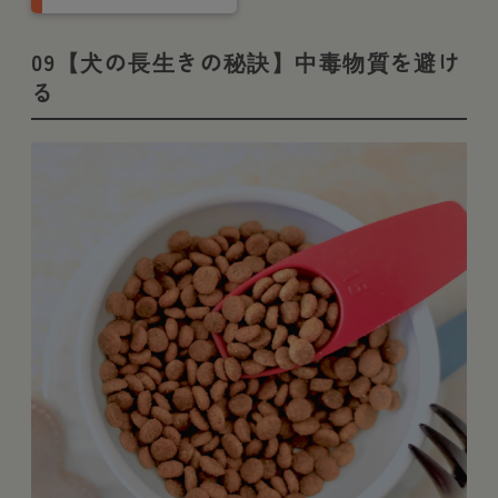
メリット・デメリッ
ト・手術の流れを獣
医師が解説
09【犬の長生きの秘訣】中毒物質を避け
る