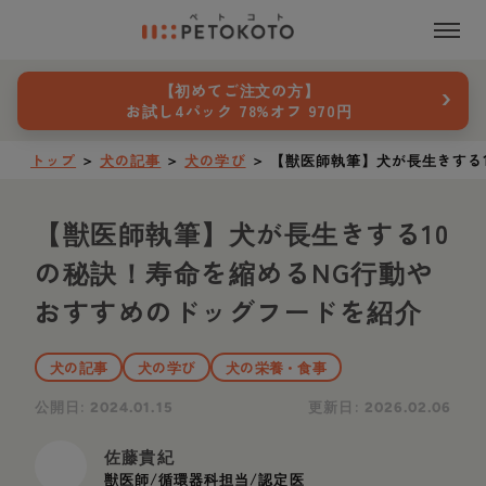
›
【初めてご注文の方】
お試し4パック 78%オフ 970円
トップ
＞
犬の記事
＞
犬の学び
＞
【獣医師執筆】犬が長生きする
【獣医師執筆】犬が長生きする10
の秘訣！寿命を縮めるNG行動や
おすすめのドッグフードを紹介
犬の記事
犬の学び
犬の栄養・食事
公開日:
更新日:
2024.01.15
2026.02.06
佐藤貴紀
獣医師/循環器科担当/認定医