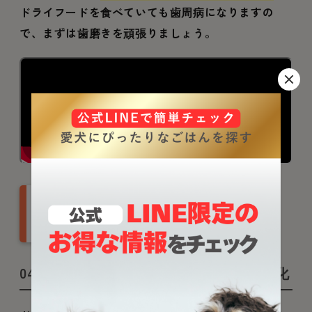
ドライフードを食べていても歯周病になりますの
で、まずは歯磨きを頑張りましょう。
犬の歯磨きのやり方
を歯科担当獣医師が
解説！頻度、おすす
め歯磨きグッズも紹
介
04【犬の長生きの秘訣】食事量の最適化