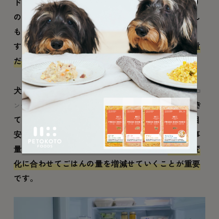
ドッグフードのパッケージに書かれた「体重あたり
の食事量」に従ってごはんを与えている飼い主さん
も多いと思いますが、それはあくまで「目安」で
す。運動量や体質など犬ごと異なりますので、
体重
だけで食事量を決めることはできません
。
犬ごとの適量は、先ほど紹介した「BCS」
（ボディコ
の理想体型「BCS 3」が維持でき
ンディションスコア）
ている時に与えている量です。ですから、初めの目
安としてパッケージに書かれた「体重あたりの食事
量」を与えるのはいいのですが、そこから
体型の変
化に合わせてごはんの量を増減せていくことが重要
です。