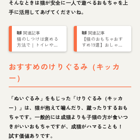
そんなときは猫が安全に一人で遊べるおもちゃを上
手に活用してあげてくださいね。
猫のしつけは褒める
【猫のおもちゃおす
方法で｜トイレや爪
すめ19選】おしゃれ
とぎの困った行動の
なトンネル・ボー
理由と対策
ル・ラジコンなどプ
レゼントにも◎
おすすめのけりぐるみ（キッカ
ー）
「ぬいぐるみ」をもじった「けりぐるみ（キッカ
ー）」は、猫が抱えて噛んだり、蹴ったりするおも
ちゃです。一般的には成猫よりも子猫の方が食いつ
きがいいおもちゃですが、成猫がハマることも！
試す価値ありです。