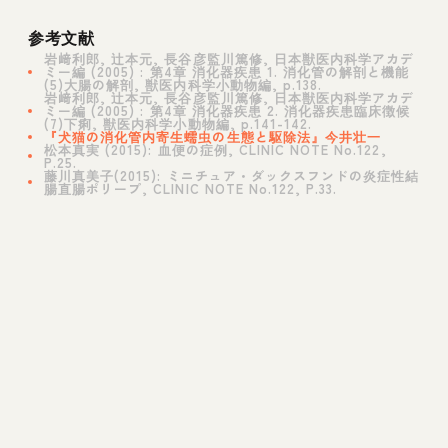
参考文献
岩﨑利郎, 辻本元, 長谷彦監川篤修, 日本獣医内科学アカデ
ミー編 (2005) : 第4章 消化器疾患 1. 消化管の解剖と機能
(5)大腸の解剖, 獣医内科学小動物編, p.138.
岩﨑利郎, 辻本元, 長谷彦監川篤修, 日本獣医内科学アカデ
ミー編 (2005) : 第4章 消化器疾患 2. 消化器疾患臨床徴候
(7)下痢, 獣医内科学小動物編, p.141-142.
『犬猫の消化管内寄生蠕虫の生態と駆除法』今井壮一
松本真実 (2015): 血便の症例, CLINIC NOTE No.122,
P.25.
藤川真美子(2015): ミニチュア・ダックスフンドの炎症性結
腸直腸ポリープ, CLINIC NOTE No.122, P.33.