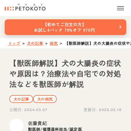
›
【初めてご注文の方】
お試し4パック 78%オフ 970円
トップ
＞
犬の記事
＞
病気
＞
【獣医師解説】犬の大腸炎の症状や
【獣医師解説】犬の大腸炎の症状
や原因は？治療法や自宅での対処
法などを獣医師が解説
犬の記事
犬の病気
公開日:
更新日:
2024.03.07
2026.02.18
佐藤貴紀
獣医師/循環器科担当/認定医