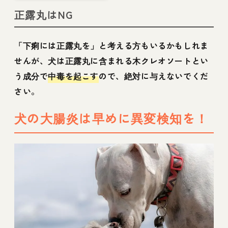
善に期待でも獣医師
正露丸はNG
に相談の上で
「下痢には正露丸を」と考える方もいるかもしれま
せんが、犬は正露丸に含まれる木クレオソートとい
う成分で
中毒を起こす
ので、絶対に与えないでくだ
さい。
犬の大腸炎は早めに異変検知を！