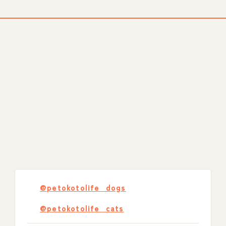
@petokotolife_dogs
@petokotolife_cats