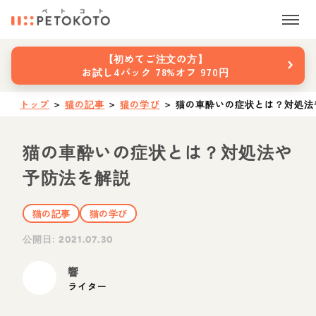
›
【初めてご注文の方】
お試し4パック 78%オフ 970円
トップ
＞
猫の記事
＞
猫の学び
＞
猫の車酔いの症状とは？対処法
猫の車酔いの症状とは？対処法や
予防法を解説
猫の記事
猫の学び
公開日:
2021.07.30
響
ライター